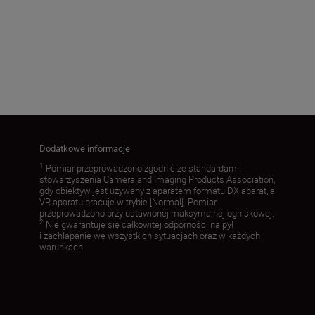
16–50 mm
Załaduj więcej
Dodatkowe informacje
1
Pomiar przeprowadzono zgodnie ze standardami
stowarzyszenia Camera and Imaging Products Association,
gdy obiektyw jest używany z aparatem formatu DX aparat, a
VR aparatu pracuje w trybie [Normal]. Pomiar
przeprowadzono przy ustawionej maksymalnej ogniskowej.
2
Nie gwarantuje się całkowitej odporności na pył
i zachlapanie we wszystkich sytuacjach oraz w każdych
warunkach.