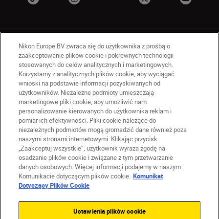
Nikon Europe BV zwraca się do użytkownika z prośbą o
zaakceptowanie plików cookie i pokrewnych technologii
stosowanych do celów analitycznych i marketingowych.
Korzystamy z analitycznych plików cookie, aby wyciągać
PL
Nikon Sites
wnioski na podstawie informacji pozyskiwanych od
użytkowników. Niezależne podmioty umieszczają
Skontaktuj się z nami
marketingowe pliki cookie, aby umożliwić nam
Oświadczenie dotyczące prywatności
personalizowanie kierowanych do użytkownika reklam i
Warunki użytkowania
pomiar ich efektywności. Pliki cookie należące do
Warunki korzystania z Nikon Store
niezależnych podmiotów mogą gromadzić dane również poza
naszymi stronami internetowymi. Klikając przycisk
Komunikat dotyczący plików cookie
Dostępność
„Zaakceptuj wszystkie”, użytkownik wyraża zgodę na
Ustawienia plików cookie
osadzanie plików cookie i związane z tym przetwarzanie
© 2026 Nikon
danych osobowych. Więcej informacji podajemy w naszym
Komunikacie dotyczącym plików cookie.
Komunikat
Dotyczący Plików Cookie
SKIP
Ustawienia plików cookie