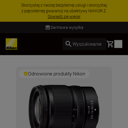
Skorzystaj z naszej bezpłatnej usługi i skorzystaj
z pięcioletniej gwarancji na obiektywy NIKKOR Z.
Dowiedz się więcej
Darmowa wysyłka
Basket
Wyszukiwanie
Odnowione produkty Nikon