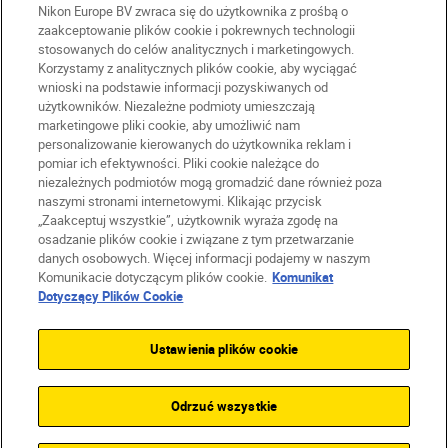
Nikon Europe BV zwraca się do użytkownika z prośbą o
zaakceptowanie plików cookie i pokrewnych technologii
stosowanych do celów analitycznych i marketingowych.
Korzystamy z analitycznych plików cookie, aby wyciągać
PL
Nikon Sites
wnioski na podstawie informacji pozyskiwanych od
użytkowników. Niezależne podmioty umieszczają
Skontaktuj się z nami
marketingowe pliki cookie, aby umożliwić nam
Oświadczenie dotyczące prywatności
personalizowanie kierowanych do użytkownika reklam i
Warunki użytkowania
pomiar ich efektywności. Pliki cookie należące do
Warunki korzystania z Nikon Store
niezależnych podmiotów mogą gromadzić dane również poza
naszymi stronami internetowymi. Klikając przycisk
Komunikat dotyczący plików cookie
Dostępność
„Zaakceptuj wszystkie”, użytkownik wyraża zgodę na
Ustawienia plików cookie
osadzanie plików cookie i związane z tym przetwarzanie
© 2026 Nikon
danych osobowych. Więcej informacji podajemy w naszym
Komunikacie dotyczącym plików cookie.
Komunikat
Dotyczący Plików Cookie
SKIP
Ustawienia plików cookie
Odrzuć wszystkie