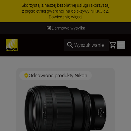
Skorzystaj z naszej bezpłatnej usługi i skorzystaj
z pięcioletniej gwarancji na obiektywy NIKKOR Z.
Dowiedz się więcej
Darmowa wysyłka
Basket
Wyszukiwanie
Odnowione produkty Nikon