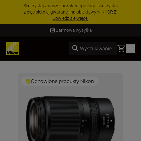
Skorzystaj z naszej bezpłatnej usługi i skorzystaj
z pięcioletniej gwarancji na obiektywy NIKKOR Z.
Dowiedz się więcej
Darmowa wysyłka
Basket
Wyszukiwanie
Odnowione produkty Nikon