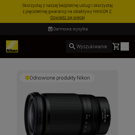
Skorzystaj z naszej bezpłatnej usługi i skorzystaj
z pięcioletniej gwarancji na obiektywy NIKKOR Z.
Dowiedz się więcej
Darmowa wysyłka
Basket
Wyszukiwanie
Odnowione produkty Nikon