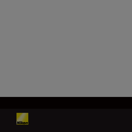
Format
FX/35 mm
Ogniskowa
28 – 400 mm
Załaduj więcej