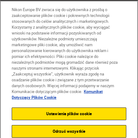
Nikon Europe BV zwraca się do użytkownika z prośbą o
zaakceptowanie plików cookie i pokrewnych technologii
stosowanych do celów analitycznych i marketingowych.
Korzystamy z analitycznych plików cookie, aby wyciągać
PL
Nikon Sites
wnioski na podstawie informacji pozyskiwanych od
użytkowników. Niezależne podmioty umieszczają
Skontaktuj się z nami
marketingowe pliki cookie, aby umożliwić nam
Oświadczenie dotyczące prywatności
personalizowanie kierowanych do użytkownika reklam i
Warunki użytkowania
pomiar ich efektywności. Pliki cookie należące do
Warunki korzystania z Nikon Store
niezależnych podmiotów mogą gromadzić dane również poza
naszymi stronami internetowymi. Klikając przycisk
Komunikat dotyczący plików cookie
Dostępność
„Zaakceptuj wszystkie”, użytkownik wyraża zgodę na
Ustawienia plików cookie
osadzanie plików cookie i związane z tym przetwarzanie
© 2026 Nikon
danych osobowych. Więcej informacji podajemy w naszym
Komunikacie dotyczącym plików cookie.
Komunikat
Dotyczący Plików Cookie
SKIP
Ustawienia plików cookie
Odrzuć wszystkie