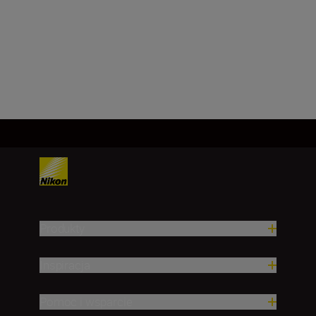
100 – 400 mm
Załaduj więcej
Produkty
Inspiracja
Pomoc i wsparcie