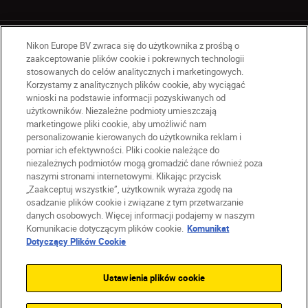
Nikon Europe BV zwraca się do użytkownika z prośbą o
zaakceptowanie plików cookie i pokrewnych technologii
stosowanych do celów analitycznych i marketingowych.
Korzystamy z analitycznych plików cookie, aby wyciągać
PL
Nikon Sites
wnioski na podstawie informacji pozyskiwanych od
użytkowników. Niezależne podmioty umieszczają
Skontaktuj się z nami
marketingowe pliki cookie, aby umożliwić nam
Oświadczenie dotyczące prywatności
personalizowanie kierowanych do użytkownika reklam i
Warunki użytkowania
pomiar ich efektywności. Pliki cookie należące do
Warunki korzystania z Nikon Store
niezależnych podmiotów mogą gromadzić dane również poza
naszymi stronami internetowymi. Klikając przycisk
Komunikat dotyczący plików cookie
Dostępność
„Zaakceptuj wszystkie”, użytkownik wyraża zgodę na
Ustawienia plików cookie
osadzanie plików cookie i związane z tym przetwarzanie
© 2026 Nikon
danych osobowych. Więcej informacji podajemy w naszym
Komunikacie dotyczącym plików cookie.
Komunikat
Dotyczący Plików Cookie
SKIP
Ustawienia plików cookie