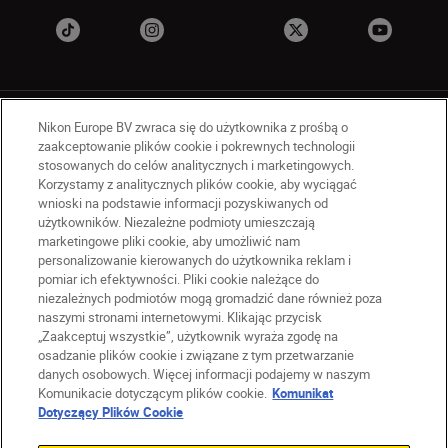
Nikon Europe BV zwraca się do użytkownika z prośbą o
zaakceptowanie plików cookie i pokrewnych technologii
stosowanych do celów analitycznych i marketingowych.
Korzystamy z analitycznych plików cookie, aby wyciągać
PL
Nikon Sites
wnioski na podstawie informacji pozyskiwanych od
użytkowników. Niezależne podmioty umieszczają
Skontaktuj się z nami
marketingowe pliki cookie, aby umożliwić nam
Oświadczenie dotyczące prywatności
personalizowanie kierowanych do użytkownika reklam i
Warunki użytkowania
pomiar ich efektywności. Pliki cookie należące do
Warunki korzystania z Nikon Store
niezależnych podmiotów mogą gromadzić dane również poza
naszymi stronami internetowymi. Klikając przycisk
Komunikat dotyczący plików cookie
Dostępność
„Zaakceptuj wszystkie”, użytkownik wyraża zgodę na
Ustawienia plików cookie
osadzanie plików cookie i związane z tym przetwarzanie
© 2026 Nikon
danych osobowych. Więcej informacji podajemy w naszym
Komunikacie dotyczącym plików cookie.
Komunikat
Dotyczący Plików Cookie
SKIP