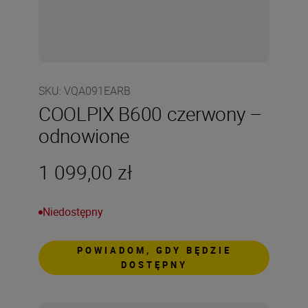
SKU
:
VQA091EARB
COOLPIX B600 czerwony –
odnowione
1 099,00 zł
Niedostępny
POWIADOM, GDY BĘDZIE
DOSTĘPNY