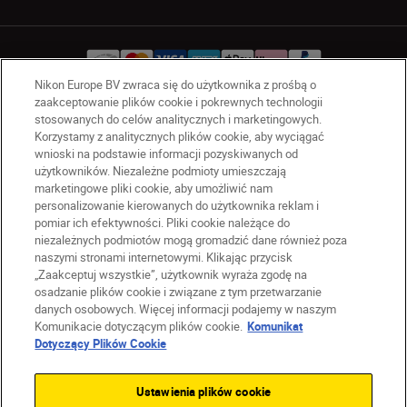
Nikon Europe BV zwraca się do użytkownika z prośbą o
zaakceptowanie plików cookie i pokrewnych technologii
stosowanych do celów analitycznych i marketingowych.
PL
Nikon Sites
Korzystamy z analitycznych plików cookie, aby wyciągać
Skontaktuj się z nami
wnioski na podstawie informacji pozyskiwanych od
Oświadczenie dotyczące prywatności
użytkowników. Niezależne podmioty umieszczają
marketingowe pliki cookie, aby umożliwić nam
Warunki użytkowania
personalizowanie kierowanych do użytkownika reklam i
Warunki korzystania z Nikon Store
pomiar ich efektywności. Pliki cookie należące do
Komunikat dotyczący plików cookie
Dostępność
niezależnych podmiotów mogą gromadzić dane również poza
naszymi stronami internetowymi. Klikając przycisk
Ustawienia plików cookie
„Zaakceptuj wszystkie”, użytkownik wyraża zgodę na
© 2026 Nikon
osadzanie plików cookie i związane z tym przetwarzanie
danych osobowych. Więcej informacji podajemy w naszym
Komunikacie dotyczącym plików cookie.
Komunikat
Dotyczący Plików Cookie
SKIP
Ustawienia plików cookie