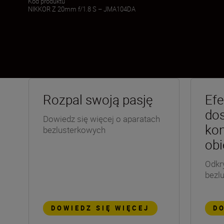
Kod produktu
NIKKOR Z 20mm f/1.8 S – JMA104DA
Rozpal swoją pasję
Efe
dos
Dowiedz się więcej o aparatach
kon
bezlusterkowych
ob
Odkr
bezl
DOWIEDZ SIĘ WIĘCEJ
DO