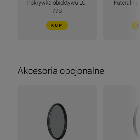
Pokrywka obiektywu LC-
Futerał na
77B
KUP
Akcesoria opcjonalne