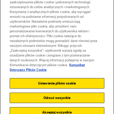
zaakceptowanie plików cookie i pokrewnych technologii
stosowanych do celów analitycznych i marketingowych.
Korzystamy z analitycznych plików cookie, aby wyciągać
wnioski na podstawie informacji pozyskiwanych od
użytkowników. Niezależne podmioty umieszczają
marketingowe pliki cookie, aby umożliwić nam
personalizowanie kierowanych do użytkownika reklam i
pomiar ich efektywności. Pliki cookie należące do
niezależnych podmiotów mogą gromadzić dane również poza
naszymi stronami internetowymi. Klikając przycisk
PL
Nikon Sites
„Zaakceptuj wszystkie”, użytkownik wyraża zgodę na
Skontaktuj się z nami
osadzanie plików cookie i związane z tym przetwarzanie
danych osobowych. Więcej informacji podajemy w naszym
Oświadczenie dotyczące prywatności
Komunikacie dotyczącym plików cookie.
Komunikat
Warunki użytkowania
Dotyczący Plików Cookie
Warunki korzystania z Nikon Store
Komunikat dotyczący plików cookie
Dostępność
Ustawienia plików cookie
Ustawienia plików cookie
© 2026 Nikon
Odrzuć wszystkie
SKIP
Akceptuj wszystkie