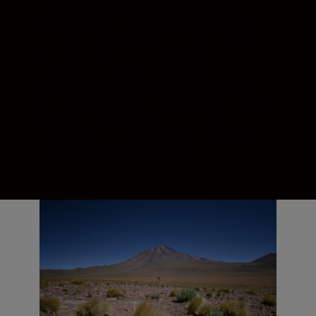
Widoki pełne szczegółów. Urzekające
pejzaże nocne. Doskonała jakość optyki
sprawia, że gwiazdy są odtwarzane jako
okrągłe punkty nawet podczas
fotografowania z maksymalnie otwartą
przysłoną. Ostrość jest doskonała, nawet
przy zbliżeniach obiektów. Flara obiektywu
jest skutecznie niwelowana, nawet przy
fotografowaniu pod światło.