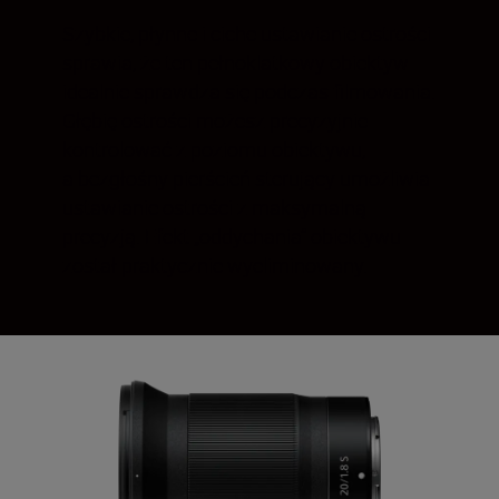
Szybkie, płynne i ciche ustawianie ostrości
sprawia, że ten pełnoklatkowy obiektyw
idealnie sprawdza się podczas filmowania.
Głębię ostrości możesz precyzyjnie
kontrolować z poziomu obiektywu,
a bezgłośny pierścień sterujący umożliwia
ustawianie ostrości z maksymalną
precyzją. Efekt „oddychania” obiektywu
został praktycznie wyeliminowany.