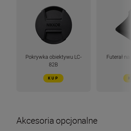
Pokrywka obiektywu LC-
Futerał na
82B
KUP
Akcesoria opcjonalne