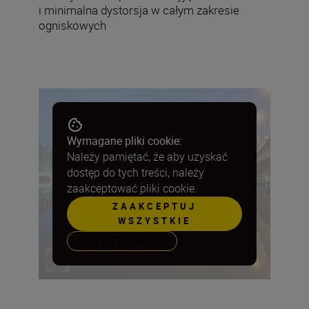
i minimalna dystorsja w całym zakresie
ogniskowych
Wymagane pliki cookie:
Należy pamiętać, że aby uzyskać
dostęp do tych treści, należy
zaakceptować pliki cookie.
ZAAKCEPTUJ
WSZYSTKIE
PREFERENCJE