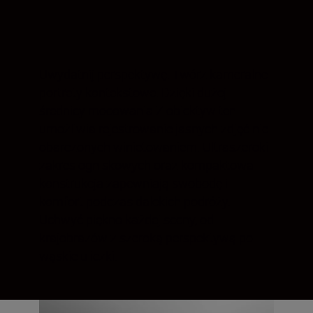
Uwydatnij perspektywę. Twórz kameralne
portrety kontekstowe. Dzięki dużej
średnicy mocowania Z obiektyw ten
umożliwia rejestrowanie jasnych zdjęć nie
obarczonych winietowaniem. Ultraszeroki
zakres ogniskowych oraz kompaktowa
konstrukcja zapewniają swobodę i
komfort podczas dalekich podróży.
Uchwyć piękno każdej sceny, od
krajobrazów z szeroką perspektywą po
wąskie uliczki.