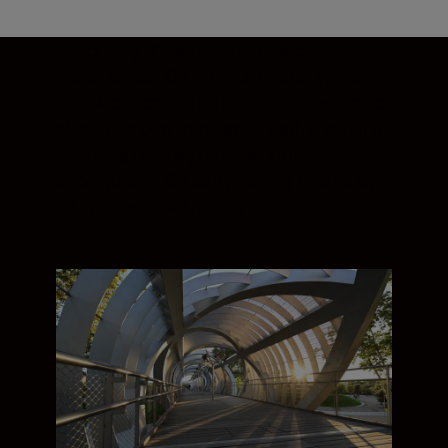
Krajobrazy. Krajobrazy miejskie.
Pokaż więcej. Od pełnych dramatyzmu
miejskich scenerii po rozległe przestrzenie,
obiekty są odwzorowane z nadzwyczajną
ostrością i niezwykle bogatymi
szczegółami. Gwiazdy i lampy uliczne są
odtworzone jako punkty.