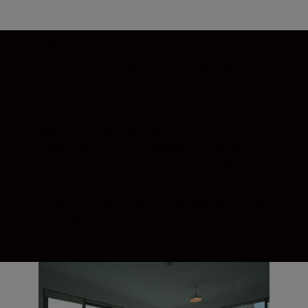
Dynamiczne
perspektywy. Urzekające
filmy.
Konstrukcja układu optycznego
wykorzystująca do maksimum szeroki
zakres dynamiczny aparatu Z firmy Nikon
pozwala na rejestrowanie wspaniałych,
pełnoklatkowych materiałów wideo.
Spójrz z bliska na chwile składające się na
opowieść.