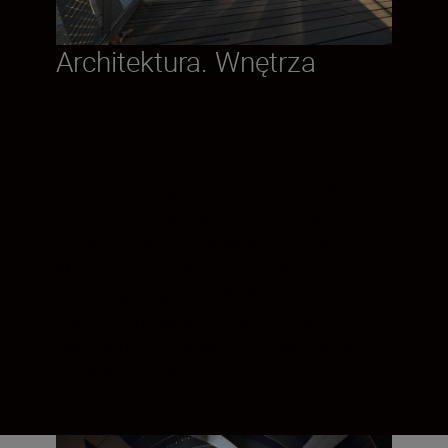
Architektura. Wnętrza
Linie prowadzące. Szerokie ujęcia. Bez
trudu uchwycisz obiekty w ciasnych
przestrzeniach lub wąskich uliczkach.
Minimalna odległość zdjęciowa
wynosząca zaledwie 0,28 m w całym
zakresie ogniskowych daje pełną kontrolę
nad kadrem – zarówno z bliska, jak i w
nieskończoności.