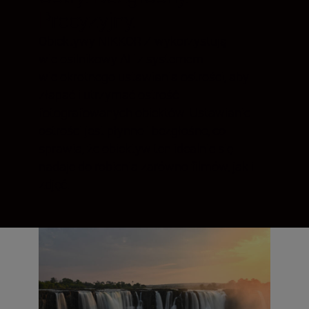
Precyzyjny.
Obiektywy NIKKOR Z wykorzystują
wielosilnikowy AF z systemem
wielokrotnego ustawiania ostrości, aby
złapać i utrzymać ostrość
fotografowanych obiektów. Ustawianie
ostrości jest płynne i bezgłośne, co
sprawia, że obiektyw ten idealnie się
nadaje do robienia zarówno filmów, jak i
zdjęć.