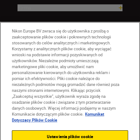
Firma
Nikon Europe BV zwraca się do użytkownika z prośbą o
zaakceptowanie plików cookie i pokrewnych technologii
stosowanych do celów analitycznych i marketingowych.
Korzystamy z analitycznych plików cookie, aby wyciągać
wnioski na podstawie informacji pozyskiwanych od
użytkowników. Niezależne podmioty umieszczają
marketingowe pliki cookie, aby umożliwić nam
personalizowanie kierowanych do użytkownika reklam i
pomiar ich efektywności. Pliki cookie należące do
niezależnych podmiotów mogą gromadzić dane również poza
naszymi stronami internetowymi. Klikając przycisk
PL
Nikon Sites
„Zaakceptuj wszystkie”, użytkownik wyraża zgodę na
Skontaktuj się z nami
osadzanie plików cookie i związane z tym przetwarzanie
danych osobowych. Więcej informacji podajemy w naszym
Oświadczenie dotyczące prywatności
Komunikacie dotyczącym plików cookie.
Komunikat
Warunki użytkowania
Dotyczący Plików Cookie
Warunki korzystania z Nikon Store
Komunikat dotyczący plików cookie
Dostępność
Ustawienia plików cookie
Ustawienia plików cookie