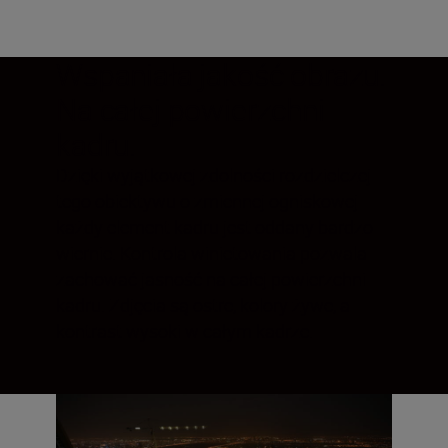
Wspaniała jakość obrazu.
Na całej powierzchni
kadru.
Dzięki wyjątkowej zdolności rozdzielczej
tego obiektywu o zmiennej ogniskowej
każdy element kadru jest oddany bardzo
wiernie. Kontrola winietowania pozwala
zachować jasność na całej powierzchni
kadru. Zdjęcia są ostre, kolory żywe, a
kontrast wysoki w całym kadrze.