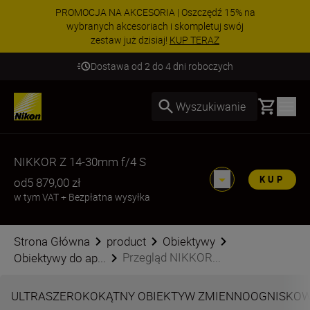
PROMOCJA NA AKCESORIA | Oszczędź 15% na
wybranych akcesoriach i skompletuj swój
zestaw już dzisiaj!
KUP TERAZ
Dostawa od 2 do 4 dni roboczych
Basket
Wyszukiwanie
NIKKOR Z 14-30mm f/4 S
KUP
od
5 879,00 zł
w tym VAT
+
Bezpłatna wysyłka
Strona Główna
product
Obiektywy
Przegląd NIKKOR...
Obiektywy do ap...
ULTRASZEROKOKĄTNY OBIEKTYW ZMIENNOOGNISKOW