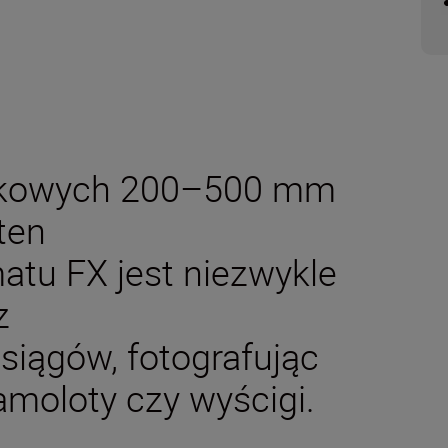
iskowych 200–500 mm
 ten
atu FX jest niezwykle
z
iągów, fotografując
samoloty czy wyścigi.