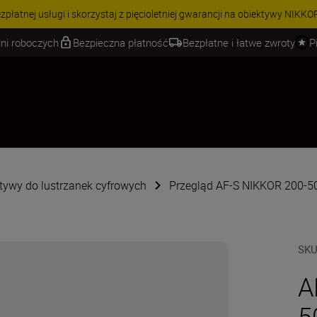
 | Oszczędź 15% na wybranych akcesoriach i skompletuj swój zestaw j
ni roboczych
Bezpieczna płatność
Bezpłatne i łatwe zwroty
P
tywy do lustrzanek cyfrowych
Przegląd AF-S NIKKOR 200-5
SK
A
5