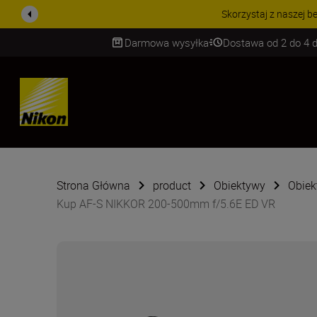
PROMOCJA NA AKCESORIA
Darmowa wysyłka
Dostawa od 2 do 4 d
SKIP
Strona Główna
product
Obiektywy
Obiek
Kup AF-S NIKKOR 200-500mm f/5.6E ED VR