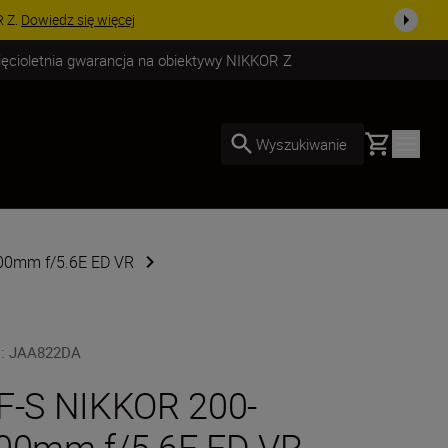
uż dzisiaj!
KUP TERAZ
ięcioletnia gwarancja na obiektywy NIKKOR Z
Basket
Wyszukiwanie
00mm f/5.6E ED VR
U
:
JAA822DA
F-S NIKKOR 200-
00mm f/5.6E ED VR