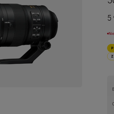
5 
Ni