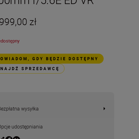
999,00 zł
edostępny
POWIADOM, GDY BĘDZIE DOSTĘPNY
ZNAJDŹ SPRZEDAWCĘ
Bezpłatna wysyłka
Opcje udostępniania