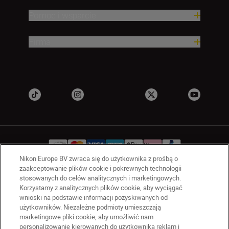
Pomoc i wsparcie
Firma
Nikon Europe BV zwraca się do użytkownika z prośbą o
zaakceptowanie plików cookie i pokrewnych technologii
stosowanych do celów analitycznych i marketingowych.
PL
Nikon Sites
Korzystamy z analitycznych plików cookie, aby wyciągać
Skontaktuj się z nami
wnioski na podstawie informacji pozyskiwanych od
Oświadczenie dotyczące prywatności
użytkowników. Niezależne podmioty umieszczają
marketingowe pliki cookie, aby umożliwić nam
Warunki użytkowania
personalizowanie kierowanych do użytkownika reklam i