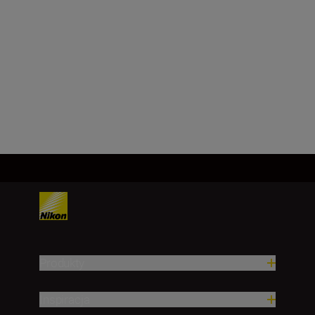
Format matrycy
DX
Załaduj więcej
Produkty
Inspiracja