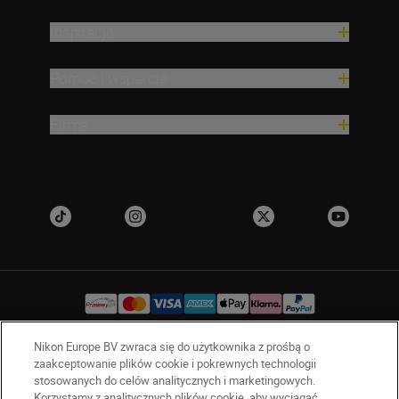
Inspiracja
Pomoc i wsparcie
Firma
Nikon Europe BV zwraca się do użytkownika z prośbą o
zaakceptowanie plików cookie i pokrewnych technologii
PL
Nikon Sites
stosowanych do celów analitycznych i marketingowych.
Skontaktuj się z nami
Korzystamy z analitycznych plików cookie, aby wyciągać