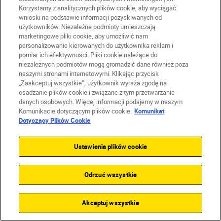
Dane techniczne
Korzystamy z analitycznych plików cookie, aby wyciągać
wnioski na podstawie informacji pozyskiwanych od
użytkowników. Niezależne podmioty umieszczają
marketingowe pliki cookie, aby umożliwić nam
personalizowanie kierowanych do użytkownika reklam i
Typ
pomiar ich efektywności. Pliki cookie należące do
niezależnych podmiotów mogą gromadzić dane również poza
Lustrzanka cyfrowa
naszymi stronami internetowymi. Klikając przycisk
„Zaakceptuj wszystkie”, użytkownik wyraża zgodę na
osadzanie plików cookie i związane z tym przetwarzanie
Mocowanie
danych osobowych. Więcej informacji podajemy w naszym
Komunikacie dotyczącym plików cookie.
Komunikat
obiektywu
Dotyczący Plików Cookie
Mocowanie F firmy Nikon (napęd
autofokusa za pośrednictwem
Ustawienia plików cookie
bagnetu i styków AF)
Odrzuć wszystkie
Matryca
Akceptuj wszystkie
FX, 35,9 x 23,9 mm, typu CMOS