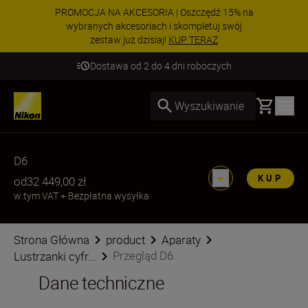
PROMOCJA NA AKCESORIA | Oszczędź 15% na
wybranych akcesoriach i skompletuj swój
zestaw już dzisiaj!
KUP TERAZ
Dostawa od 2 do 4 dni roboczych
Basket
Wyszukiwanie
D6
KUP
od
32 449,00 zł
w tym VAT
+
Bezpłatna wysyłka
Strona Główna
product
Aparaty
Przegląd D6
Lustrzanki cyfr...
Dane techniczne