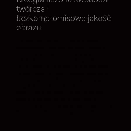
twórcza i
bezkompromisowa jakość
obrazu
Fotografując aparatem, który pozwala
odpowiednio reagować w każdej sytuacji,
możesz w pełni wykorzystać swoje
doświadczenie i zrealizować zaplanowane
ujęcia. Nawet w najtrudniejszych warunkach.
Ta lustrzanka cyfrowa z nowym systemem
AF, procesorem EXPEED 6, wytrzymałym
korpusem i szybkimi wbudowanymi
połączeniami pozwoli Ci robić doskonałe
zdjęcia w każdej scenerii. Nie możesz
kontrolować akcji, oświetlenia ani warunków.
Ale masz kontrolę nad aparatem D6.