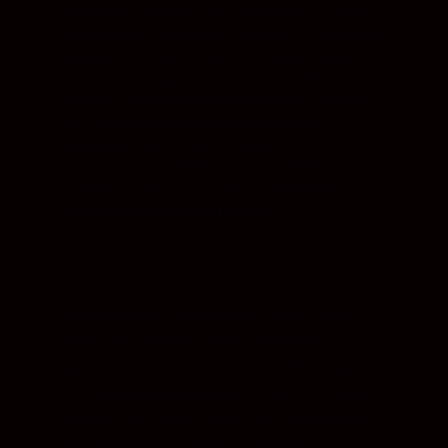
plików przesyłanych bezpośrednio z aparatu
ma kluczowe znaczenie. Aparat D6 zapewnia
wyjątkowo czyste zdjęcia, a nowy algorytm
automatycznego balansu bieli pozwala
uzyskać fenomenalną dokładność kolorów i
wierne odwzorowanie odcieni skóry.
Wyjątkowo duży zakres dynamiki jest
niezależny od czułości ISO. Na stadionie czy
na stoku — możesz liczyć na doskonałe
zdjęcia w każdych warunkach.
Gdy pracujesz pod presją czasu, jakość
plików przesyłanych bezpośrednio z
aparatu ma kluczowe znaczenie. Aparat
D6 zapewnia wyjątkowo czyste zdjęcia, a
nowy algorytm automatycznego balansu
bieli pozwala uzyskać fenomenalną