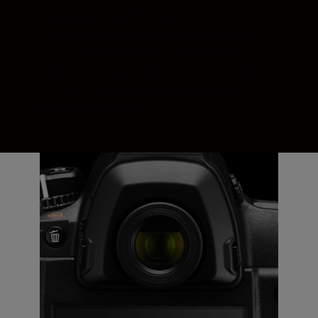
dokładność kolorów i wierne
odwzorowanie odcieni skóry. Wyjątkowo
duży zakres dynamiki jest niezależny od
czułości ISO. Na stadionie czy na stoku —
możesz liczyć na doskonałe zdjęcia w
każdych warunkach.