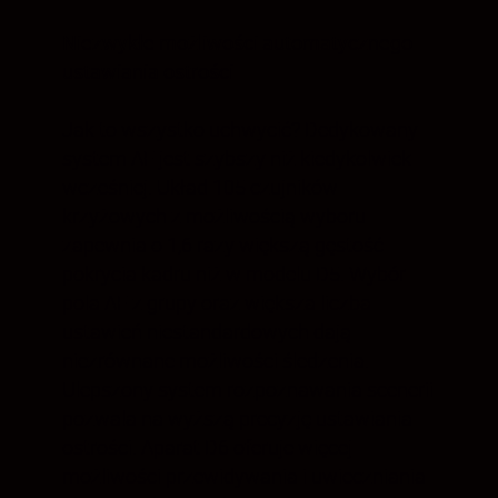
Niezwykłe możliwości automatycznego
ustawiania ostrości
Jak to wszystko uchwycić? Dedykowany
system AF jest szybszy niż kiedykolwiek
wcześniej. Układ 105 czujników
krzyżowych z możliwością wyboru
zapewnia o 1,6 razy większą gęstość
pokrycia kadru niż w modelu D5. Wybór
pola AF z grupy oraz większa liczba
ustawień niestandardowych dają
niezrównane możliwości śledzenia.
Ulepszony system rozpoznawania scenerii
pozwala na wyższą precyzję ustawiania
ostrości. Aparat D6 oferuje więcej
możliwości przewidywania i uwieczniania