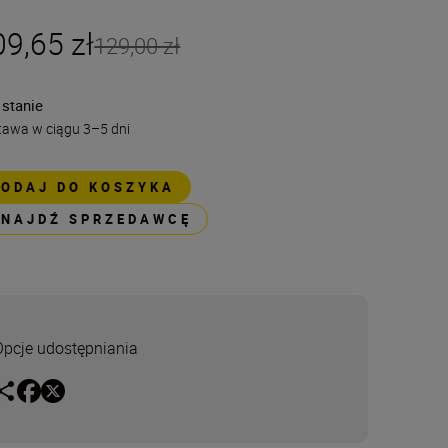
09,65 zł
129,00 zł
 stanie
tawa w ciągu 3–5 dni
DODAJ DO KOSZYKA
ZNAJDŹ SPRZEDAWCĘ
Opcje udostępniania