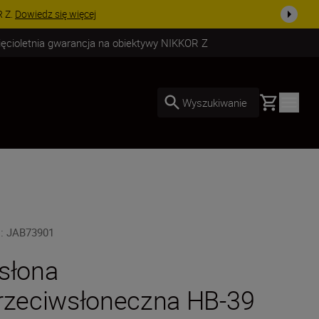
edz się więcej
ięcioletnia gwarancja na obiektywy NIKKOR Z
Basket
Wyszukiwanie
U
:
JAB73901
słona
rzeciwsłoneczna HB-39