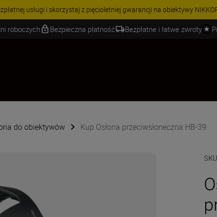
j usługi i skorzystaj z pięcioletniej gwarancji na obiektywy NIKKOR Z.
Dowi
ni roboczych
Bezpieczna płatność
Bezpłatne i łatwe zwroty
P
oria do obiektywów
Kup Osłona przeciwsłoneczna HB-39
SK
O
p