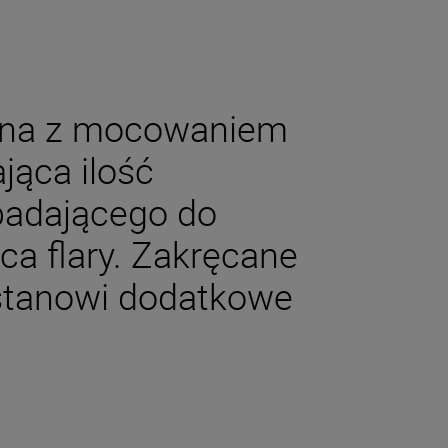
zna z mocowaniem
ąca ilość
padającego do
ca flary. Zakręcane
stanowi dodatkowe