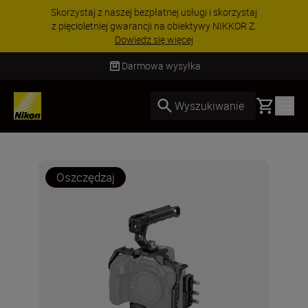
PROMOCJA NA AKCESORIA | Oszczędź 15% na
wybranych akcesoriach i skompletuj swój
zestaw już dzisiaj!
KUP TERAZ
Darmowa wysyłka
Basket
Wyszukiwanie
Oszczędzaj