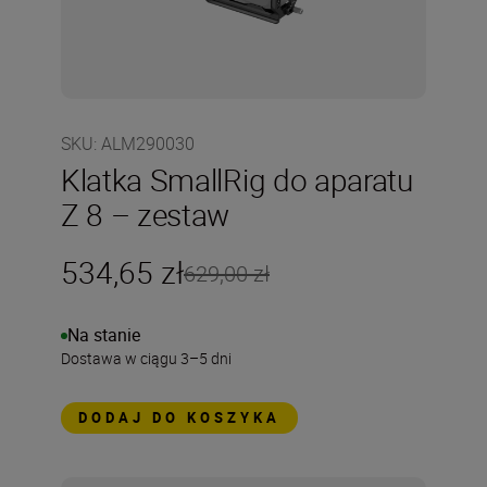
SKU
:
ALM290030
Klatka SmallRig do aparatu
Z 8 – zestaw
534,65 zł
629,00 zł
Na stanie
Dostawa w ciągu 3–5 dni
DODAJ DO KOSZYKA