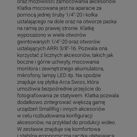
oraz możliwości zamocowania akcesoriów.
Klatka mocowana jest na aparacie za
pomocą jednej śruby 1/4''-20 i kołka
ustalającego na dole oraz na otworze paska
na ramię po prawej stronie. Klatkę
wyposażono w wiele otworów
gwintowanych 1/4"-20 oraz otworów
ustalających ARRI 3/8"-16. Pozwala ona
korzystać z licznych akcesoriów, takich jak
boczne i górne uchwyty, mocowania
monitora i zewnętrznego akumulatora,
mikrofony, lampy LED itp. Na spodzie
znajduje się płytka Arca Swiss, która
umożliwia bezpośrednie przejście do
fotografowania ze statywem. Klatka pozwala
dodatkowo zintegrować większą gamę
urządzeń SmallRig i innych akcesoriów
w celu rozbudowania konfiguracji
akcesoriów, na przykład do produkcji wideo.
W zestawie znajduje się komfortowa
i stabilna ergonomiczna rączka ułatwiająca