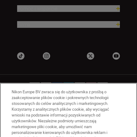
Pomoc i wsparcie
Firma
Nikon Europe BV zwraca się do użytkownika z prośbą o
zaakceptowanie plików cookie i pokrewnych technologii
stosowanych do celów analitycznych i marketingowych.
PL
Nikon Sites
Korzystamy z analitycznych plików cookie, aby wyciągać
wnioski na podstawie informacji pozyskiwanych od
Skontaktuj się z nami
użytkowników. Niezależne podmioty umieszczają
Oświadczenie dotyczące prywatności
marketingowe pliki cookie, aby umożliwić nam
Warunki użytkowania
personalizowanie kierowanych do użytkownika reklam i