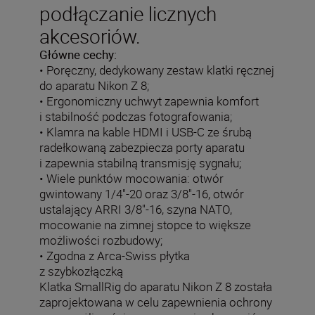
podłączanie licznych
akcesoriów.
Główne cechy:
• Poręczny, dedykowany zestaw klatki ręcznej
do aparatu Nikon Z 8;
• Ergonomiczny uchwyt zapewnia komfort
i stabilność podczas fotografowania;
• Klamra na kable HDMI i USB-C ze śrubą
radełkowaną zabezpiecza porty aparatu
i zapewnia stabilną transmisję sygnału;
• Wiele punktów mocowania: otwór
gwintowany 1/4"-20 oraz 3/8"-16, otwór
ustalający ARRI 3/8"-16, szyna NATO,
mocowanie na zimnej stopce to większe
możliwości rozbudowy;
• Zgodna z Arca-Swiss płytka
z szybkozłączką
Klatka SmallRig do aparatu Nikon Z 8 została
zaprojektowana w celu zapewnienia ochrony