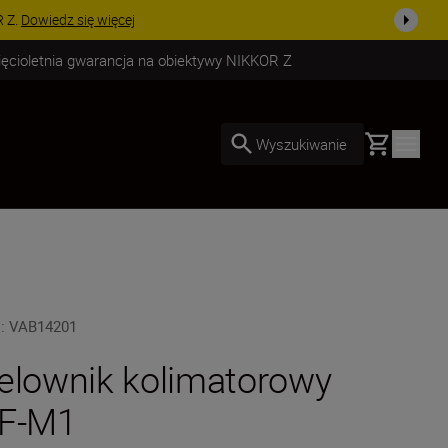
uż dzisiaj!
KUP TERAZ
ięcioletnia gwarancja na obiektywy NIKKOR Z
Basket
Wyszukiwanie
U
:
VAB14201
elownik kolimatorowy
F-M1