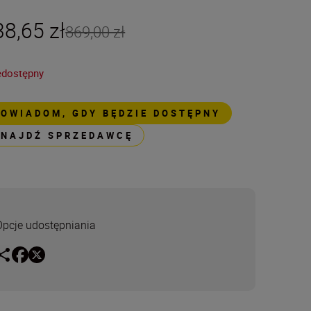
38,65 zł
869,00 zł
edostępny
POWIADOM, GDY BĘDZIE DOSTĘPNY
ZNAJDŹ SPRZEDAWCĘ
Opcje udostępniania