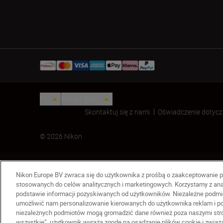
PL
Nikon Sites
Skontaktuj się z nami
Oświadczenie dotycz
© 2026 Nikon
Nikon Europe BV zwraca się do użytkownika z prośbą o zaakceptowanie p
stosowanych do celów analitycznych i marketingowych. Korzystamy z ana
podstawie informacji pozyskiwanych od użytkowników. Niezależne podmio
umożliwić nam personalizowanie kierowanych do użytkownika reklam i pom
niezależnych podmiotów mogą gromadzić dane również poza naszymi stron
Celownik kolimatorowy DF-M1
wszystkie”, użytkownik wyraża zgodę na osadzanie plików cookie i zwią