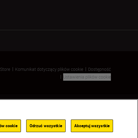
 Store
Komunikat dotyczący plików cookie
Dostępność
Ustawienia plików cookie
SKIP
ków cookie
Odrzuć wszystkie
Akceptuj wszystkie
POWIADOM, GDY BĘDZIE DOSTĘPNY