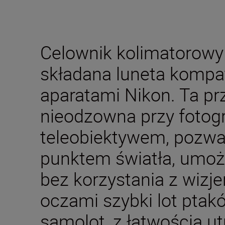
Celownik kolimatorowy
składana luneta kompa
aparatami Nikon. Ta pr
nieodzowna przy fotog
teleobiektywem, pozwa
punktem światła, umożl
bez korzystania z wizje
oczami szybki lot ptakó
samolot, z łatwością u