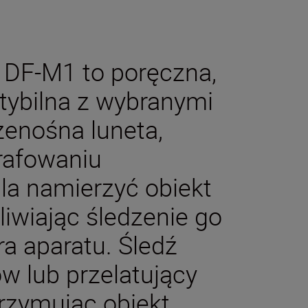
 DF-M1 to poręczna,
tybilna z wybranymi
zenośna luneta,
rafowaniu
la namierzyć obiekt
iwiając śledzenie go
ra aparatu. Śledź
w lub przelatujący
trzymując obiekt