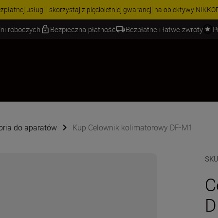
 | Oszczędź 15% na wybranych akcesoriach i skompletuj swój zestaw j
ni roboczych
Bezpieczna płatność
Bezpłatne i łatwe zwroty
P
oria do aparatów
Kup Celownik kolimatorowy DF-M1
SK
C
D