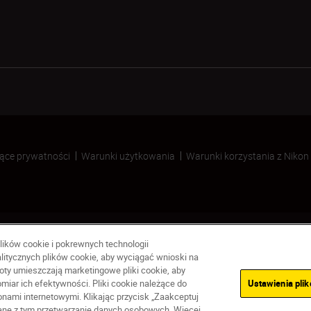
ące prywatności
Warunki użytkowania
Warunki korzystania z Nikon
lików cookie i pokrewnych technologii
litycznych plików cookie, aby wyciągać wnioski na
ty umieszczają marketingowe pliki cookie, aby
iar ich efektywności. Pliki cookie należące do
Ustawienia pli
ami internetowymi. Klikając przycisk „Zaakceptuj
Niedostępny
zane z tym przetwarzanie danych osobowych. Więcej