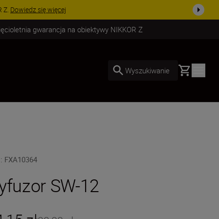
uż dzisiaj!
KUP TERAZ
ięcioletnia gwarancja na obiektywy NIKKOR Z
Basket
Wyszukiwanie
U
:
FXA10364
yfuzor SW-12