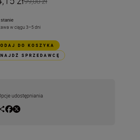
,15 zł
99,00 zł
 stanie
tawa w ciągu 3–5 dni
DODAJ DO KOSZYKA
ZNAJDŹ SPRZEDAWCĘ
Opcje udostępniania