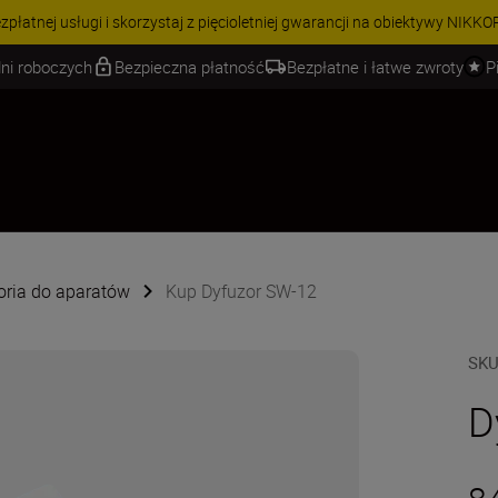
 | Oszczędź 15% na wybranych akcesoriach i skompletuj swój zestaw j
ni roboczych
Bezpieczna płatność
Bezpłatne i łatwe zwroty
P
oria do aparatów
Kup Dyfuzor SW-12
SK
D