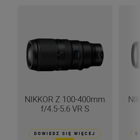
NIKKOR Z 100-400mm
NI
f/4.5-5.6 VR S
DOWIEDZ SIĘ WIĘCEJ
D