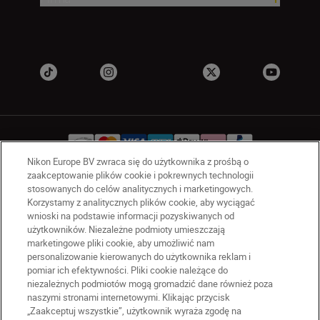
Nikon Europe BV zwraca się do użytkownika z prośbą o
zaakceptowanie plików cookie i pokrewnych technologii
stosowanych do celów analitycznych i marketingowych.
PL
Nikon Sites
Korzystamy z analitycznych plików cookie, aby wyciągać
Skontaktuj się z nami
wnioski na podstawie informacji pozyskiwanych od
Oświadczenie dotyczące prywatności
użytkowników. Niezależne podmioty umieszczają
marketingowe pliki cookie, aby umożliwić nam
Warunki użytkowania
personalizowanie kierowanych do użytkownika reklam i
Warunki korzystania z Nikon Store
pomiar ich efektywności. Pliki cookie należące do
Komunikat dotyczący plików cookie
Dostępność
niezależnych podmiotów mogą gromadzić dane również poza
naszymi stronami internetowymi. Klikając przycisk
Ustawienia plików cookie
„Zaakceptuj wszystkie”, użytkownik wyraża zgodę na
© 2026 Nikon