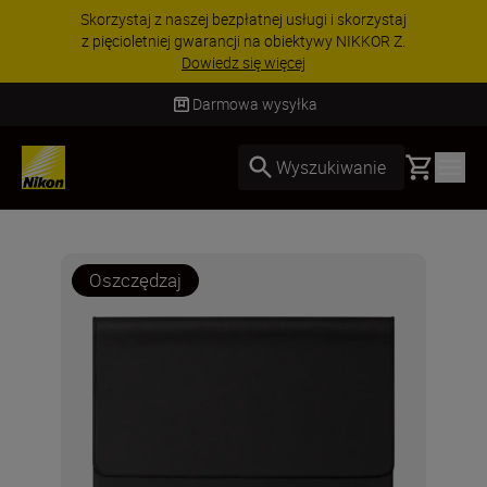
Skorzystaj z naszej bezpłatnej usługi i skorzystaj
z pięcioletniej gwarancji na obiektywy NIKKOR Z.
Dowiedz się więcej
Darmowa wysyłka
Basket
Wyszukiwanie
Oszczędzaj