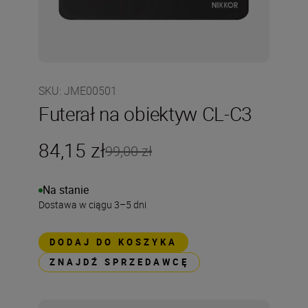
SKU
:
JME00501
Futerał na obiektyw CL-C3
84,15 zł
99,00 zł
Na stanie
Dostawa w ciągu 3–5 dni
DODAJ DO KOSZYKA
ZNAJDŹ SPRZEDAWCĘ