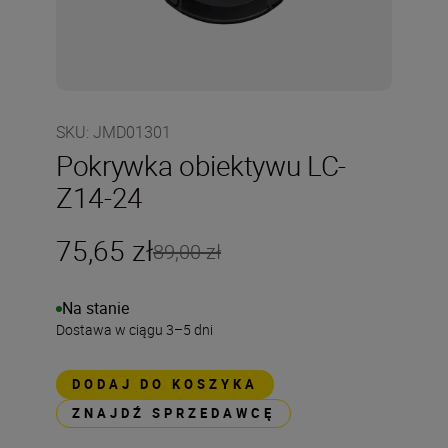
SKU
:
JMD01301
Pokrywka obiektywu LC-
Z14-24
75,65 zł
89,00 zł
Na stanie
Dostawa w ciągu 3–5 dni
DODAJ DO KOSZYKA
ZNAJDŹ SPRZEDAWCĘ