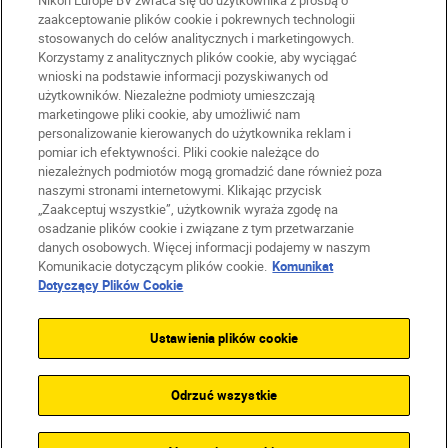
Nikon Europe BV zwraca się do użytkownika z prośbą o
zaakceptowanie plików cookie i pokrewnych technologii
stosowanych do celów analitycznych i marketingowych.
PL
Nikon Sites
Korzystamy z analitycznych plików cookie, aby wyciągać
Skontaktuj się z nami
wnioski na podstawie informacji pozyskiwanych od
Oświadczenie dotyczące prywatności
użytkowników. Niezależne podmioty umieszczają
marketingowe pliki cookie, aby umożliwić nam
Warunki użytkowania
personalizowanie kierowanych do użytkownika reklam i
Warunki korzystania z Nikon Store
pomiar ich efektywności. Pliki cookie należące do
Komunikat dotyczący plików cookie
Dostępność
niezależnych podmiotów mogą gromadzić dane również poza
naszymi stronami internetowymi. Klikając przycisk
Ustawienia plików cookie
„Zaakceptuj wszystkie”, użytkownik wyraża zgodę na
© 2026 Nikon
osadzanie plików cookie i związane z tym przetwarzanie
danych osobowych. Więcej informacji podajemy w naszym
Komunikacie dotyczącym plików cookie.
Komunikat
Dotyczący Plików Cookie
SKIP
Ustawienia plików cookie
Odrzuć wszystkie