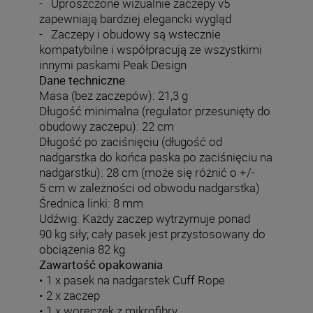
- Uproszczone wizualnie zaczepy v5
zapewniają bardziej elegancki wygląd
- Zaczepy i obudowy są wstecznie
kompatybilne i współpracują ze wszystkimi
innymi paskami Peak Design
Dane techniczne
Masa (bez zaczepów): 21,3 g
Długość minimalna (regulator przesunięty do
obudowy zaczepu): 22 cm
Długość po zaciśnięciu (długość od
nadgarstka do końca paska po zaciśnięciu na
nadgarstku): 28 cm (może się różnić o +/-
5 cm w zależności od obwodu nadgarstka)
Średnica linki: 8 mm
Udźwig: Każdy zaczep wytrzymuje ponad
90 kg siły; cały pasek jest przystosowany do
obciążenia 82 kg
Zawartość opakowania
• 1 x pasek na nadgarstek Cuff Rope
• 2 x zaczep
• 1 x woreczek z mikrofibry