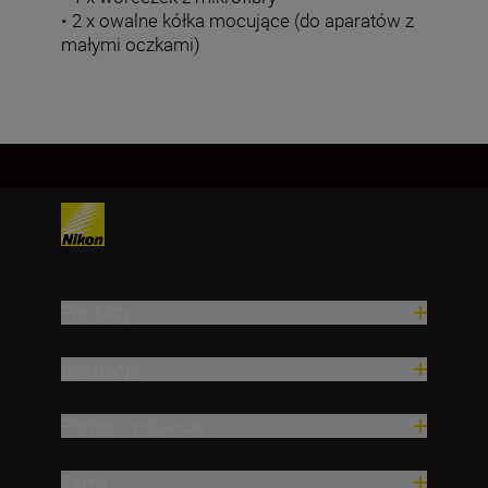
• 2 x owalne kółka mocujące (do aparatów z
małymi oczkami)
Produkty
Inspiracja
Pomoc i wsparcie
Firma