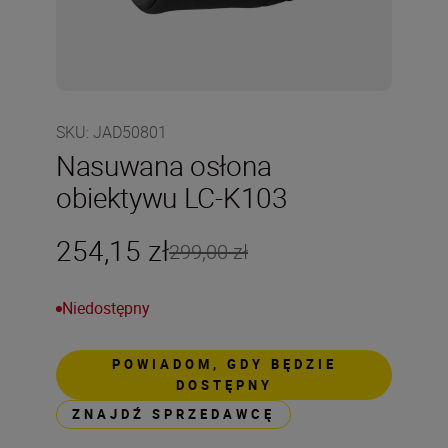
SKU
:
JAD50801
Nasuwana osłona
obiektywu LC-K103
254,15 zł
299,00 zł
Niedostępny
POWIADOM, GDY BĘDZIE
DOSTĘPNY
ZNAJDŹ SPRZEDAWCĘ