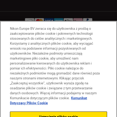
Nikon Europe BV zwraca się do użytkownika z prośbą o
zaakceptowanie plików cookie i pokrewnych technologii
stosowanych do celów analitycznych i marketingowych.
PL
Nikon Sites
Korzystamy z analitycznych plików cookie, aby wyciągać
Skontaktuj się z nami
wnioski na podstawie informacji pozyskiwanych od
Oświadczenie dotyczące prywatności
użytkowników. Niezależne podmioty umieszczają
marketingowe pliki cookie, aby umożliwić nam
Warunki użytkowania
personalizowanie kierowanych do użytkownika reklam i
Warunki korzystania z Nikon Store
pomiar ich efektywności. Pliki cookie należące do
Komunikat dotyczący plików cookie
Dostępność
niezależnych podmiotów mogą gromadzić dane również poza
Ustawienia plików cookie
naszymi stronami internetowymi. Klikając przycisk
„Zaakceptuj wszystkie”, użytkownik wyraża zgodę na
© 2026 Nikon
osadzanie plików cookie i związane z tym przetwarzanie
danych osobowych. Więcej informacji podajemy w naszym
Komunikacie dotyczącym plików cookie.
Komunikat
Dotyczący Plików Cookie
SKIP
Ustawienia plików cookie