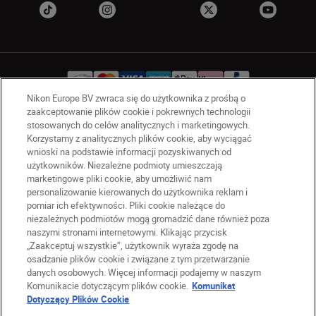
Nikon Europe BV zwraca się do użytkownika z prośbą o
zaakceptowanie plików cookie i pokrewnych technologii
stosowanych do celów analitycznych i marketingowych.
PL
Nikon Sites
Korzystamy z analitycznych plików cookie, aby wyciągać
Skontaktuj się z nami
wnioski na podstawie informacji pozyskiwanych od
Oświadczenie dotyczące prywatności
użytkowników. Niezależne podmioty umieszczają
marketingowe pliki cookie, aby umożliwić nam
Warunki użytkowania
personalizowanie kierowanych do użytkownika reklam i
Warunki korzystania z Nikon Store
pomiar ich efektywności. Pliki cookie należące do
Komunikat dotyczący plików cookie
Dostępność
niezależnych podmiotów mogą gromadzić dane również poza
naszymi stronami internetowymi. Klikając przycisk
Ustawienia plików cookie
„Zaakceptuj wszystkie”, użytkownik wyraża zgodę na
© 2026 Nikon
osadzanie plików cookie i związane z tym przetwarzanie
danych osobowych. Więcej informacji podajemy w naszym
Komunikacie dotyczącym plików cookie.
Komunikat
Dotyczący Plików Cookie
SKIP