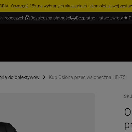
 | Oszczędź 15% na wybranych akcesoriach i skompletuj swój zestaw j
ni roboczych
Bezpieczna płatność
Bezpłatne i łatwe zwroty
P
oria do obiektywów
Kup Osłona przeciwsłoneczna HB-75
SK
O
p