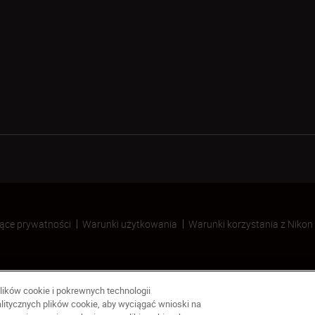
ące prywatności
Warunki użytkowania
Warunki korzystania z Nikon
lików cookie i pokrewnych technologii
litycznych plików cookie, aby wyciągać wnioski na