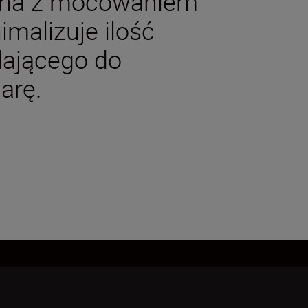
zna z mocowaniem
malizuje ilość
dającego do
arę.