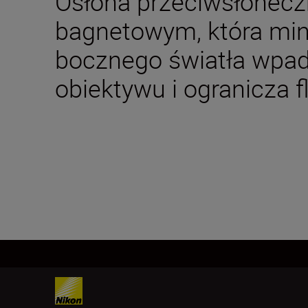
Osłona przeciwsłonec
bagnetowym, która mini
bocznego światła wpa
obiektywu i ogranicza fl