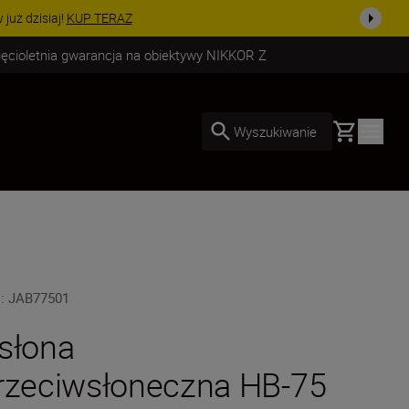
uż dzisiaj!
KUP TERAZ
ięcioletnia gwarancja na obiektywy NIKKOR Z
Basket
Wyszukiwanie
U
:
JAB77501
słona
rzeciwsłoneczna HB-75