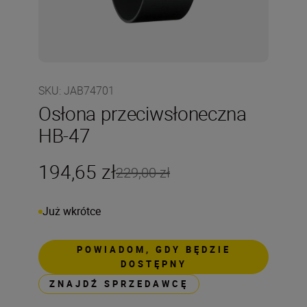
SKU
:
JAB74701
Osłona przeciwsłoneczna
HB-47
194,65 zł
229,00 zł
Już wkrótce
POWIADOM, GDY BĘDZIE
DOSTĘPNY
ZNAJDŹ SPRZEDAWCĘ