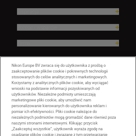
Inspiracja
Pomoc i wsparcie
Firma
Nikon Europe BV zwraca się do użytkownika z prośbą o
zaakceptowanie plików cookie i pokrewnych technologii
stosowanych do celów analitycznych i marketingowych.
Korzystamy z analitycznych plików cookie, aby wyciągać
wnioski na podstawie informacji pozyskiwanych od
użytkowników. Niezależne podmioty umieszczają
marketingowe pliki cookie, aby umożliwić nam
personalizowanie kierowanych do użytkownika reklam i
pomiar ich efektywności. Pliki cookie należące do
niezależnych podmiotów mogą gromadzić dane również poza
naszymi stronami internetowymi. Klikając przycisk
PL
Nikon Sites
„Zaakceptuj wszystkie”, użytkownik wyraża zgodę na
Skontaktuj się z nami
osadzanie plików cookie i związane z tym przetwarzanie