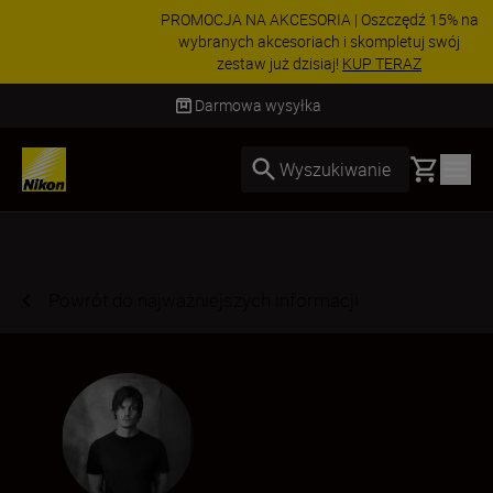
PROMOCJA NA AKCESORIA | Oszczędź 15% na
wybranych akcesoriach i skompletuj swój
zestaw już dzisiaj!
KUP TERAZ
Dostawa od 2 do 4 dni roboczych
Basket
Wyszukiwanie
Powrót do najważniejszych informacji