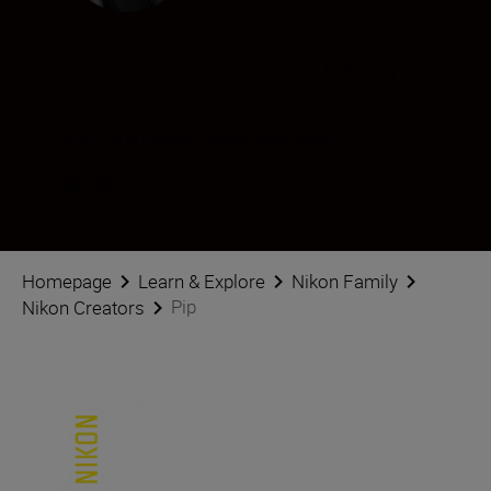
Pip
Creator
•
Portraits
•
Fashion & Beauty
Śledź Pip w mediach społecznościowych
Homepage
Learn & Explore
Nikon Family
Pip
Nikon Creators