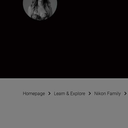
Emilie Zangarelli
Creator
•
Underwater
•
Family
Homepage
Learn & Explore
Nikon Family