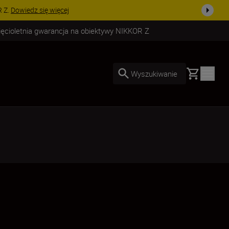
uż dzisiaj!
KUP TERAZ
ięcioletnia gwarancja na obiektywy NIKKOR Z
Basket
Wyszukiwanie