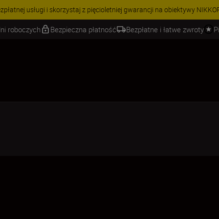
 | Oszczędź 15% na wybranych akcesoriach i skompletuj swój zestaw j
ni roboczych
Bezpieczna płatność
Bezpłatne i łatwe zwroty
P