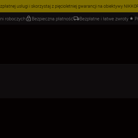
 | Oszczędź 15% na wybranych akcesoriach i skompletuj swój zestaw j
ni roboczych
Bezpieczna płatność
Bezpłatne i łatwe zwroty
P