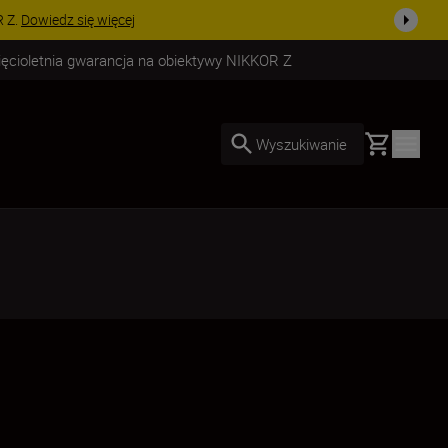
uż dzisiaj!
KUP TERAZ
ięcioletnia gwarancja na obiektywy NIKKOR Z
Basket
Wyszukiwanie