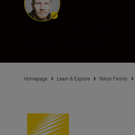
Konsta Punkka
Ambassador
•
Wildlife & Nature
Homepage
Learn & Explore
Nikon Family