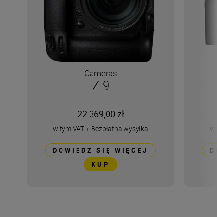
Cameras
Z 9
22 369,00 zł
w tym VAT
+
Bezpłatna wysyłka
w 
DOWIEDZ SIĘ WIĘCEJ
D
KUP