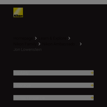
Homepage
Learn & Explore
Nikon Family
Nikon Ambassado...
Jon Lowenstein
Produkty
Inspiracja
Pomoc i wsparcie