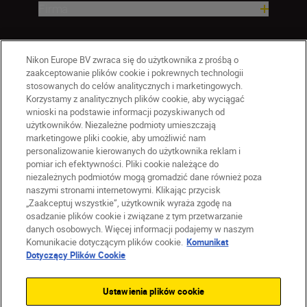
Firma
Nikon Europe BV zwraca się do użytkownika z prośbą o
zaakceptowanie plików cookie i pokrewnych technologii
stosowanych do celów analitycznych i marketingowych.
Korzystamy z analitycznych plików cookie, aby wyciągać
wnioski na podstawie informacji pozyskiwanych od
użytkowników. Niezależne podmioty umieszczają
marketingowe pliki cookie, aby umożliwić nam
personalizowanie kierowanych do użytkownika reklam i
pomiar ich efektywności. Pliki cookie należące do
niezależnych podmiotów mogą gromadzić dane również poza
naszymi stronami internetowymi. Klikając przycisk
PL
Nikon Sites
„Zaakceptuj wszystkie”, użytkownik wyraża zgodę na
Skontaktuj się z nami
osadzanie plików cookie i związane z tym przetwarzanie
danych osobowych. Więcej informacji podajemy w naszym
Oświadczenie dotyczące prywatności
Komunikacie dotyczącym plików cookie.
Komunikat
Warunki użytkowania
Dotyczący Plików Cookie
Warunki korzystania z Nikon Store
Komunikat dotyczący plików cookie
Dostępność
Ustawienia plików cookie
Ustawienia plików cookie