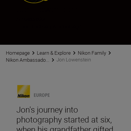
Jon Lowenstein
Ambassador
•
Documentary & Reportage
Homepage
Learn & Explore
Nikon Family
Jon Lowenstein
Nikon Ambassado...
Jon's journey into
photography started at six,
when his grandfather gifted