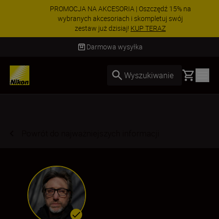
PROMOCJA NA AKCESORIA | Oszczędź 15% na
wybranych akcesoriach i skompletuj swój
zestaw już dzisiaj!
KUP TERAZ
Dostawa od 2 do 4 dni roboczych
Basket
Wyszukiwanie
Powrót do najważniejszych informacji