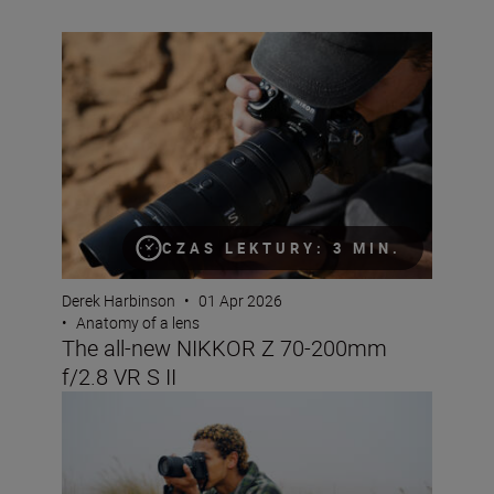
The all-new NIKKOR Z 70-200mm f/2.8 VR S II
CZAS LEKTURY: 3 MIN.
Derek Harbinson
•
01 Apr 2026
•
Anatomy of a lens
The all-new NIKKOR Z 70-200mm
f/2.8 VR S II
The new NIKKOR Z 24-105mm f/4-7.1