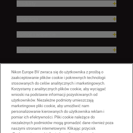
Produkty
Inspiracja
Pomoc i wsparcie
Firma
Nikon Europe BV zwraca się do użytkownika z prośbą o
zaakceptowanie plików cookie i pokrewnych technologii
stosowanych do celów analitycznych i marketingowych.
Korzystamy z analitycznych plików cookie, aby wyciągać
wnioski na podstawie informacji pozyskiwanych od
użytkowników. Niezależne podmioty umieszczają
marketingowe pliki cookie, aby umożliwić nam
personalizowanie kierowanych do użytkownika reklam i
pomiar ich efektywności. Pliki cookie należące do
niezależnych podmiotów mogą gromadzić dane również poza
naszymi stronami internetowymi. Klikając przycisk
PL
Nikon Sites