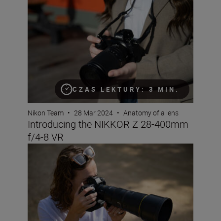
CZAS LEKTURY: 3 MIN.
Nikon Team
•
28 Mar 2024
•
Anatomy of a lens
Introducing the NIKKOR Z 28-400mm
f/4-8 VR
The new NIKKOR Z 600mm f/6.3 VR S