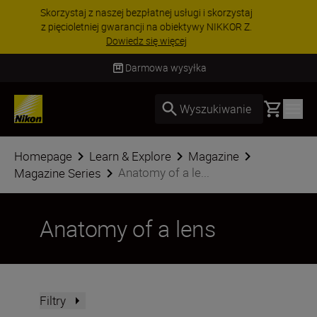
PROMOCJA NA AKCESORIA | Oszczędź 15% na
wybranych akcesoriach i skompletuj swój
zestaw już dzisiaj!
KUP TERAZ
Dostawa od 2 do 4 dni roboczych
Basket
Wyszukiwanie
Homepage
Learn & Explore
Magazine
Anatomy of a le...
Magazine Series
Anatomy of a lens
Filtry