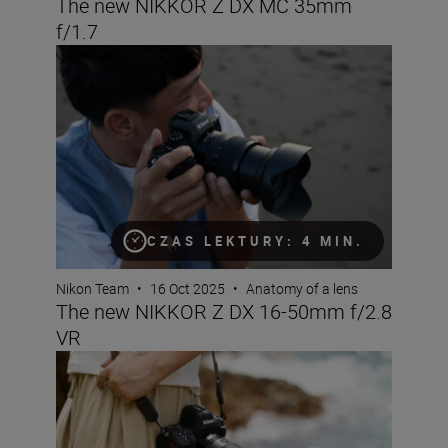
The new NIKKOR Z DX MC 35mm
f/1.7
The new NIKKOR Z DX 16-50mm f/2.8 VR
CZAS LEKTURY: 4 MIN.
Nikon Team
•
16 Oct 2025
•
Anatomy of a lens
The new NIKKOR Z DX 16-50mm f/2.8
VR
The new NIKKOR Z 24-70mm f/2.8 S II