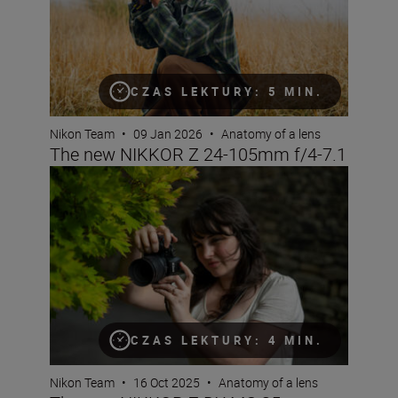
CZAS LEKTURY: 5 MIN.
Nikon Team
•
09 Jan 2026
•
Anatomy of a lens
The new NIKKOR Z 24-105mm f/4-7.1
The new NIKKOR Z DX MC 35mm f/1.7
CZAS LEKTURY: 4 MIN.
Nikon Team
•
16 Oct 2025
•
Anatomy of a lens