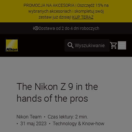
PROMOCJA NA AKCESORIA | Oszczędź 15% na
wybranych akcesoriach i skompletuj swój
zestaw już dzisiaj!
KUP TERAZ
Dostawa od 2 do 4 dni roboczych
Basket
Wyszukiwanie
The Nikon Z 9 in the
hands of the pros
Nikon Team
•
Czas lektury: 2 min.
•
31 maj 2023
•
Technology & Know-how