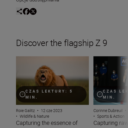
Discover the flagship Z 9
Capturing the essence of Kenya with Roie Galitz and the
Capturing raw sp
CZAS LEKTURY: 5
CZAS LE
MIN.
MIN.
Roie Galitz
•
12 cze 2023
Corinne Dubreuil
•
•
Wildlife & Nature
•
Sports & Action
Capturing the essence of
Capturing raw