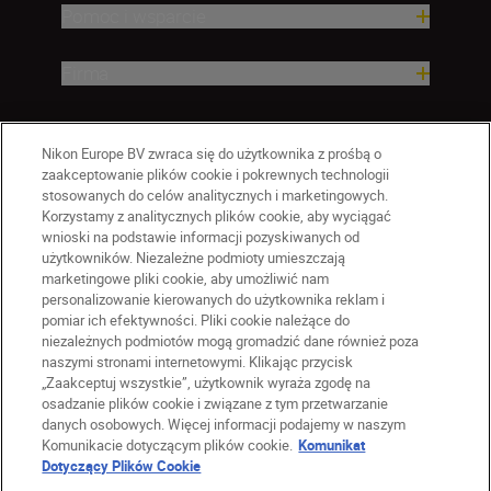
Pomoc i wsparcie
Firma
Nikon Europe BV zwraca się do użytkownika z prośbą o
zaakceptowanie plików cookie i pokrewnych technologii
stosowanych do celów analitycznych i marketingowych.
Korzystamy z analitycznych plików cookie, aby wyciągać
wnioski na podstawie informacji pozyskiwanych od
użytkowników. Niezależne podmioty umieszczają
marketingowe pliki cookie, aby umożliwić nam
personalizowanie kierowanych do użytkownika reklam i
pomiar ich efektywności. Pliki cookie należące do
niezależnych podmiotów mogą gromadzić dane również poza
naszymi stronami internetowymi. Klikając przycisk
PL
Nikon Sites
„Zaakceptuj wszystkie”, użytkownik wyraża zgodę na
Skontaktuj się z nami
osadzanie plików cookie i związane z tym przetwarzanie
danych osobowych. Więcej informacji podajemy w naszym
Oświadczenie dotyczące prywatności
Komunikacie dotyczącym plików cookie.
Komunikat
Warunki użytkowania
Dotyczący Plików Cookie
Warunki korzystania z Nikon Store