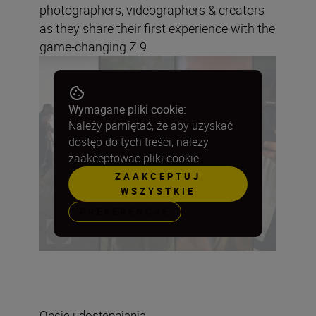
photographers, videographers & creators
as they share their first experience with the
game-changing Z 9.
Wymagane pliki cookie:
Należy pamiętać, że aby uzyskać
dostęp do tych treści, należy
zaakceptować pliki cookie.
ZAAKCEPTUJ
WSZYSTKIE
PREFERENCJE
Opcje udostępniania