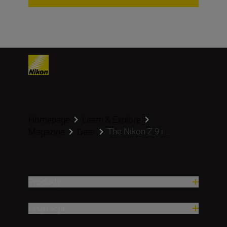
Homepage
Learn & Explore
The Nikon Z 9 i...
Magazine
Gear
Produkty
Inspiracja