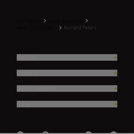
Homepage
Learn & Explore
Richard Peters
Meet Our Author...
Produkty
Inspiracja
Pomoc i wsparcie
Firma