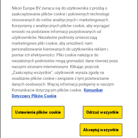
Nikon Europe BV zwraca się do użytkownika z prośbą o
zaakceptowanie plików cookie i pokrewnych technologii
stosowanych do celów analitycznych i marketingowych.
Korzystamy z analitycznych plików cookie, aby wyciągać
wnioski na podstawie informacji pozyskiwanych od
użytkowników. Niezależne podmioty umieszczają
marketingowe pliki cookie, aby umożliwić nam
personalizowanie kierowanych do użytkownika reklam i
PL
Nikon Sites
pomiar ich efektywności. Pliki cookie należące do
niezależnych podmiotów mogą gromadzić dane również poza
Skontaktuj się z nami
naszymi stronami internetowymi. Klikając przycisk
Oświadczenie dotyczące prywatności
„Zaakceptuj wszystkie”, użytkownik wyraża zgodę na
Warunki użytkowania
osadzanie plików cookie i związane z tym przetwarzanie
Warunki korzystania z Nikon Store
danych osobowych. Więcej informacji podajemy w naszym
Komunikacie dotyczącym plików cookie.
Komunikat
Komunikat dotyczący plików cookie
Dostępność
Dotyczący Plików Cookie
Ustawienia plików cookie
© 2026 Nikon
Ustawienia plików cookie
Odrzuć wszystkie
SKIP
Akceptuj wszystkie