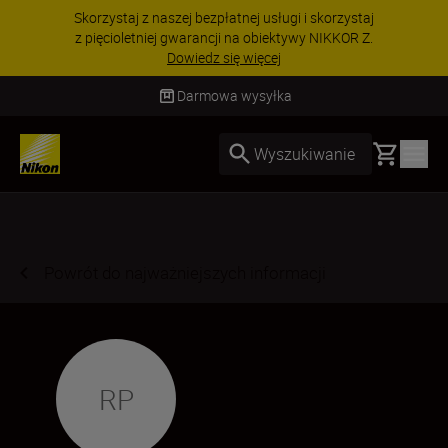
Skorzystaj z naszej bezpłatnej usługi i skorzystaj
z pięcioletniej gwarancji na obiektywy NIKKOR Z.
Dowiedz się więcej
Darmowa wysyłka
Basket
Wyszukiwanie
Powrót do najważniejszych informacji
RP