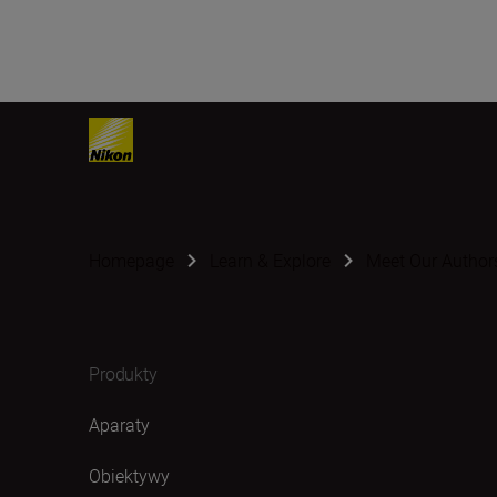
Homepage
Learn & Explore
Meet Our Author
Produkty
Aparaty
Obiektywy