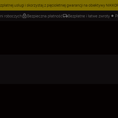
 | Oszczędź 15% na wybranych akcesoriach i skompletuj swój zestaw 
ni roboczych
Bezpieczna płatność
Bezpłatne i łatwe zwroty
P