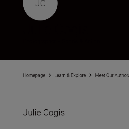
JC
Julie Cogis
Photographer
•
Sports & Action
Homepage
Learn & Explore
Meet Our Author
Julie Cogis