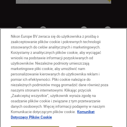
Firma
Nikon Europe BV zwraca się do użytkownika z prośbą o
zaakceptowanie plików cookie i pokrewnych technologii
stosowanych do celów analitycznych i marketingowych.
Korzystamy z analitycznych plików cookie, aby wyciągać
wnioski na podstawie informacji pozyskiwanych od
użytkowników. Niezależne podmioty umieszczają
marketingowe pliki cookie, aby umożliwić nam
personalizowanie kierowanych do użytkownika reklam i
PL
Nikon Sites
pomiar ich efektywności. Pliki cookie należące do
niezależnych podmiotów mogą gromadzić dane również poza
Skontaktuj się z nami
naszymi stronami internetowymi. Klikając przycisk
Oświadczenie dotyczące prywatności
„Zaakceptuj wszystkie”, użytkownik wyraża zgodę na
Warunki użytkowania
osadzanie plików cookie i związane z tym przetwarzanie
Warunki korzystania z Nikon Store
danych osobowych. Więcej informacji podajemy w naszym
Komunikacie dotyczącym plików cookie.
Komunikat
Komunikat dotyczący plików cookie
Dostępność
Dotyczący Plików Cookie
Ustawienia plików cookie
© 2026 Nikon