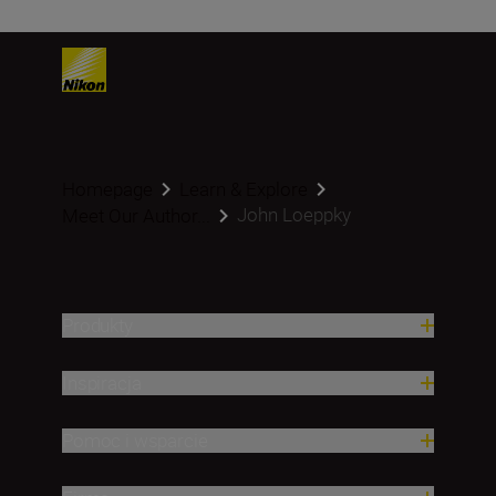
Homepage
Learn & Explore
John Loeppky
Meet Our Author...
Produkty
Inspiracja
Pomoc i wsparcie