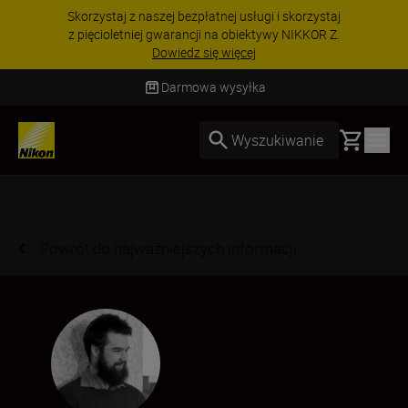
Skorzystaj z naszej bezpłatnej usługi i skorzystaj
z pięcioletniej gwarancji na obiektywy NIKKOR Z.
Dowiedz się więcej
Darmowa wysyłka
Basket
Wyszukiwanie
Powrót do najważniejszych informacji