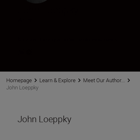
John Loeppky
Writer
Śledź John Loeppky w mediach społecznościowych
Homepage
Learn & Explore
Meet Our Author...
John Loeppky
John Loeppky