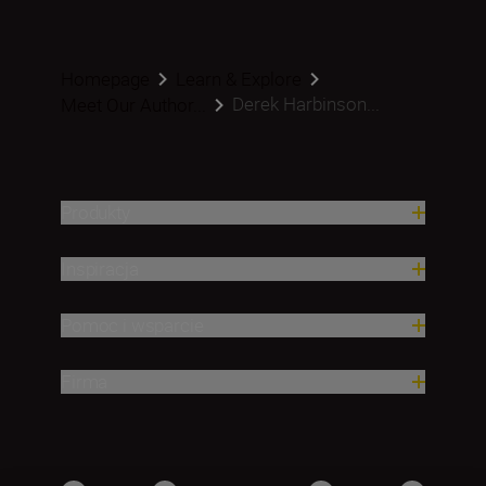
Homepage
Learn & Explore
Derek Harbinson...
Meet Our Author...
Produkty
Inspiracja
Pomoc i wsparcie
Firma