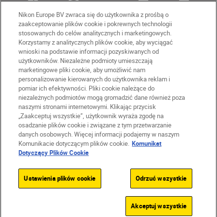
Nikon Europe BV zwraca się do użytkownika z prośbą o
zaakceptowanie plików cookie i pokrewnych technologii
stosowanych do celów analitycznych i marketingowych.
Korzystamy z analitycznych plików cookie, aby wyciągać
wnioski na podstawie informacji pozyskiwanych od
użytkowników. Niezależne podmioty umieszczają
marketingowe pliki cookie, aby umożliwić nam
personalizowanie kierowanych do użytkownika reklam i
PL
Nikon Sites
pomiar ich efektywności. Pliki cookie należące do
niezależnych podmiotów mogą gromadzić dane również poza
Skontaktuj się z nami
naszymi stronami internetowymi. Klikając przycisk
Oświadczenie dotyczące prywatności
„Zaakceptuj wszystkie”, użytkownik wyraża zgodę na
Warunki użytkowania
osadzanie plików cookie i związane z tym przetwarzanie
Warunki korzystania z Nikon Store
danych osobowych. Więcej informacji podajemy w naszym
Komunikacie dotyczącym plików cookie.
Komunikat
Komunikat dotyczący plików cookie
Dostępność
Dotyczący Plików Cookie
Ustawienia plików cookie
© 2026 Nikon
Ustawienia plików cookie
Odrzuć wszystkie
SKIP
Akceptuj wszystkie