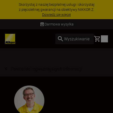
Skorzystaj z naszej bezpłatnej usługi i skorzystaj
z pięcioletniej gwarancji na obiektywy NIKKOR Z.
Dowiedz się więcej
Darmowa wysyłka
Basket
Wyszukiwanie
Powrót do najważniejszych informacji