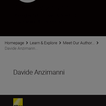
Davide Anzimanni
Photographer
•
Travel & Adventure
•
Landscape & Environment
Homepage
Learn & Explore
Meet Our Author...
Davide Anzimann...
Davide Anzimanni