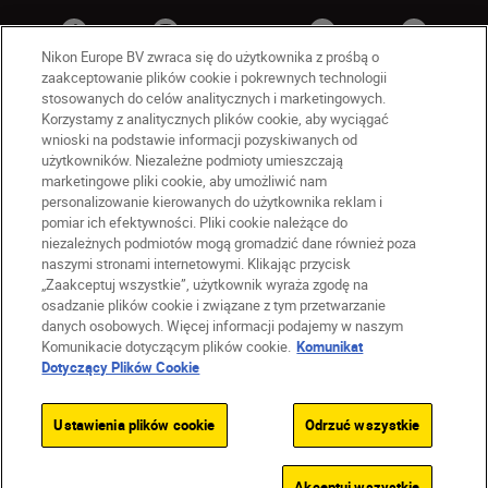
Nikon Europe BV zwraca się do użytkownika z prośbą o
zaakceptowanie plików cookie i pokrewnych technologii
stosowanych do celów analitycznych i marketingowych.
Korzystamy z analitycznych plików cookie, aby wyciągać
wnioski na podstawie informacji pozyskiwanych od
użytkowników. Niezależne podmioty umieszczają
marketingowe pliki cookie, aby umożliwić nam
personalizowanie kierowanych do użytkownika reklam i
PL
Nikon Sites
pomiar ich efektywności. Pliki cookie należące do
niezależnych podmiotów mogą gromadzić dane również poza
Skontaktuj się z nami
naszymi stronami internetowymi. Klikając przycisk
Oświadczenie dotyczące prywatności
„Zaakceptuj wszystkie”, użytkownik wyraża zgodę na
Warunki użytkowania
osadzanie plików cookie i związane z tym przetwarzanie
Warunki korzystania z Nikon Store
danych osobowych. Więcej informacji podajemy w naszym
Komunikacie dotyczącym plików cookie.
Komunikat
Komunikat dotyczący plików cookie
Dostępność
Dotyczący Plików Cookie
Ustawienia plików cookie
© 2026 Nikon
Ustawienia plików cookie
Odrzuć wszystkie
SKIP
Akceptuj wszystkie