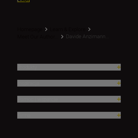
Homepage
Learn & Explore
Davide Anzimann...
Meet Our Author...
Produkty
Inspiracja
Pomoc i wsparcie
Firma