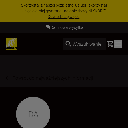
Skorzystaj z naszej bezpłatnej usługi i skorzystaj
z pięcioletniej gwarancji na obiektywy NIKKOR Z.
Dowiedz się więcej
Darmowa wysyłka
Basket
Wyszukiwanie
Powrót do najważniejszych informacji
DA