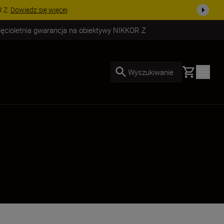
A AKCESORIA | Oszczędź 15% na wybranych akcesoriach i skompletuj s
ięcioletnia gwarancja na obiektywy NIKKOR Z
Basket
Wyszukiwanie