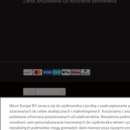
Zwrot, anulowanie lub wycofanie zamówienia
PL
Nikon Sites
Skontaktuj się z nami
Oświadczenie dotycz
Nikon Europe BV zwraca się do użytkownika z prośbą o zaakceptowanie p
stosowanych do celów analitycznych i marketingowych. Korzystamy z ana
© 2026 Nikon
podstawie informacji pozyskiwanych od użytkowników. Niezależne podmio
umożliwić nam personalizowanie kierowanych do użytkownika reklam i pom
niezależnych podmiotów mogą gromadzić dane również poza naszymi stron