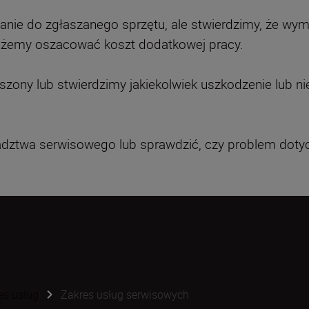
anie do zgłaszanego sprzętu, ale stwierdzimy, że wy
możemy oszacować koszt dodatkowej pracy.
aruszony lub stwierdzimy jakiekolwiek uszkodzenie lu
adztwa serwisowego lub sprawdzić, czy problem dotycz
es usług
Zakres usług serwisowych