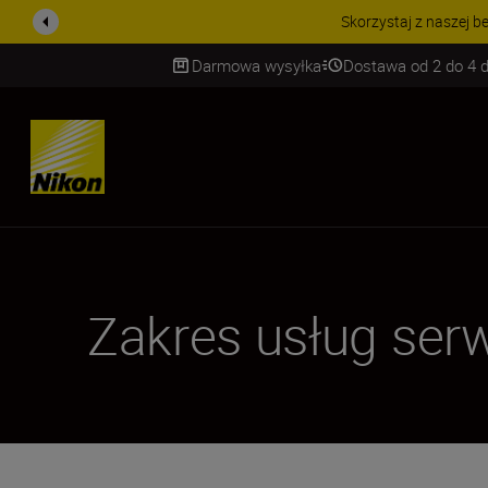
j gwarancji na obiektywy NIKKOR Z.
Dowiedz się więcej
Darmowa wysyłka
Dostawa od 2 do 4 d
SKIP
Zakres usług ser