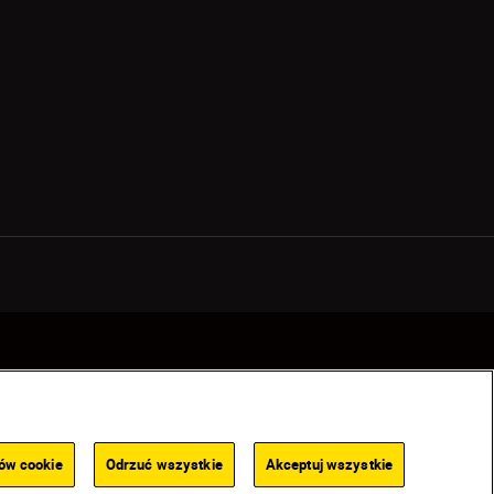
 Store
Komunikat dotyczący plików cookie
Dostępność
Ustawienia plików cookie
ków cookie
Odrzuć wszystkie
Akceptuj wszystkie