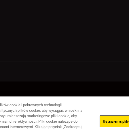
ące prywatności
Warunki użytkowania
Warunki korzystania z Nikon
lików cookie i pokrewnych technologii
litycznych plików cookie, aby wyciągać wnioski na
ty umieszczają marketingowe pliki cookie, aby
iar ich efektywności. Pliki cookie należące do
Ustawienia pli
ami internetowymi. Klikając przycisk „Zaakceptuj