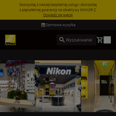
Skorzystaj z naszej bezpłatnej usługi i skorzystaj
z pięcioletniej gwarancji na obiektywy NIKKOR Z.
Dowiedz się więcej
Darmowa wysyłka
Basket
Wyszukiwanie