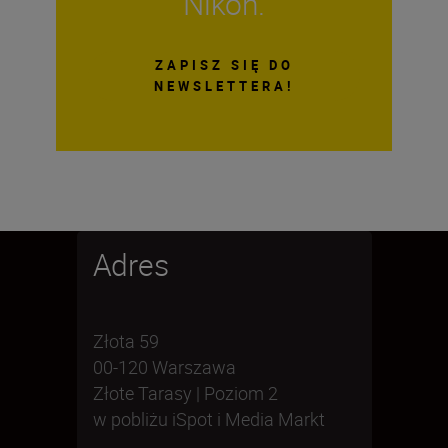
Nikon.
ZAPISZ SIĘ DO
NEWSLETTERA!
Adres
Złota 59
00-120 Warszawa
Złote Tarasy | Poziom 2
w pobliżu iSpot i Media Markt