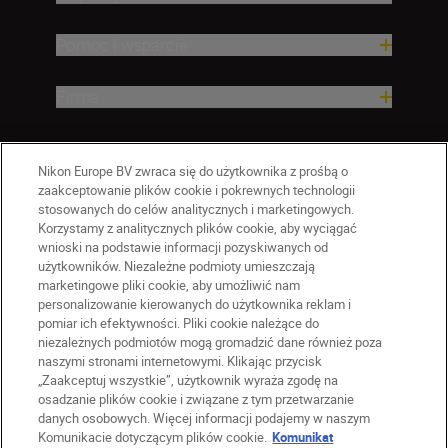
Pomoc i wsparcie
Firma
Nikon Europe BV zwraca się do użytkownika z prośbą o
zaakceptowanie plików cookie i pokrewnych technologii
stosowanych do celów analitycznych i marketingowych.
Korzystamy z analitycznych plików cookie, aby wyciągać
wnioski na podstawie informacji pozyskiwanych od
użytkowników. Niezależne podmioty umieszczają
marketingowe pliki cookie, aby umożliwić nam
personalizowanie kierowanych do użytkownika reklam i
pomiar ich efektywności. Pliki cookie należące do
niezależnych podmiotów mogą gromadzić dane również poza
naszymi stronami internetowymi. Klikając przycisk
PL
Nikon Sites
„Zaakceptuj wszystkie”, użytkownik wyraża zgodę na
Skontaktuj się z nami
osadzanie plików cookie i związane z tym przetwarzanie
danych osobowych. Więcej informacji podajemy w naszym
Oświadczenie dotyczące prywatności
Komunikacie dotyczącym plików cookie.
Komunikat
Warunki użytkowania