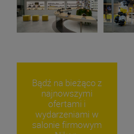
Bądź na bieżąco z
najnowszymi
ofertami i
wydarzeniami w
salonie firmowym