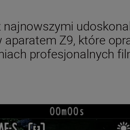
z najnowszymi udoskonal
 aparatem Z9, które op
ach profesjonalnych f