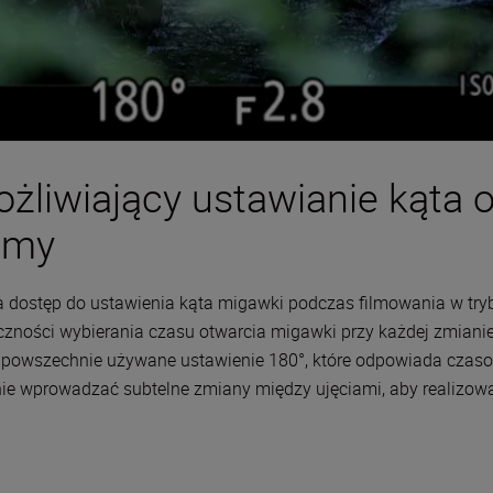
liwiający ustawianie kąta o
lmy
dostęp do ustawienia kąta migawki podczas filmowania w tryb
ści wybierania czasu otwarcia migawki przy każdej zmianie k
ym powszechnie używane ustawienie 180°, które odpowiada czas
znie wprowadzać subtelne zmiany między ujęciami, aby realizowa