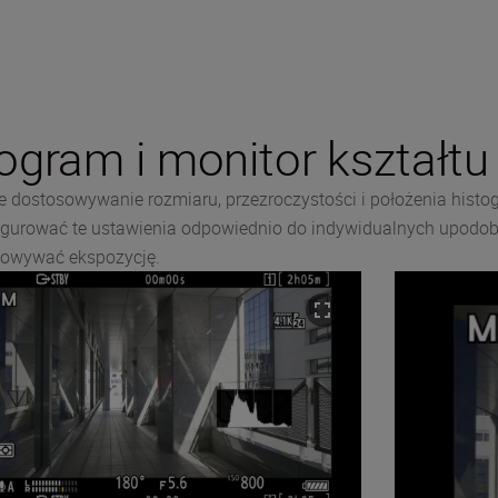
gram i monitor kształtu 
 dostosowywanie rozmiaru, przezroczystości i położenia hist
figurować te ustawienia odpowiednio do indywidualnych upodo
osowywać ekspozycję.