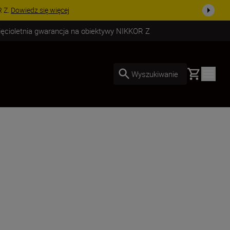
uż dzisiaj!
KUP TERAZ
ięcioletnia gwarancja na obiektywy NIKKOR Z
Basket
Wyszukiwanie