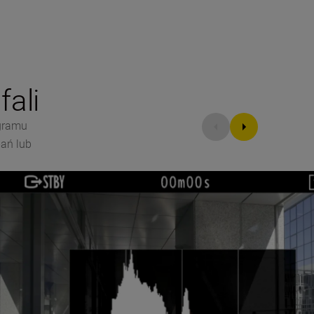
fali
ogramu
bań lub