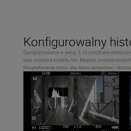
Konfigurowalny histo
Oprogramowanie w wersji 5.10 umożliwia elastyczne
oraz monitora kształtu fali. Możesz swobodnie kon
fotografowanej sceny, aby łatwo sprawdzać i dost