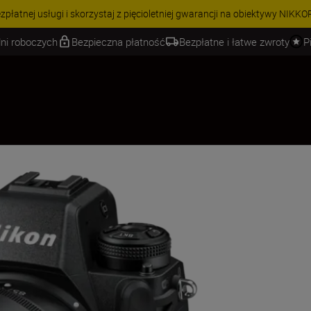
 | Oszczędź 15% na wybranych akcesoriach i skompletuj swój zestaw j
ni roboczych
Bezpieczna płatność
Bezpłatne i łatwe zwroty
P