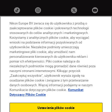
Nikon Europe BV zwraca się do użytkownika z prośbą o
zaakceptowanie plików cookie i pokrewnych technologii
stosowanych do celów analitycznych i marketingowych.
Korzystamy z analitycznych plików cookie, aby wyciągać
wnioski na podstawie informacji pozyskiwanych od
użytkowników. Niezależne podmioty umieszczają
marketingowe pliki cookie, aby umożliwić nam
PL
Nikon Sites
personalizowanie kierowanych do użytkownika reklam i
Skontaktuj się z nami
pomiar ich efektywności. Pliki cookie należące do
Oświadczenie dotyczące prywatności
niezależnych podmiotów mogą gromadzić dane również poza
naszymi stronami internetowymi. Klikając przycisk
Warunki użytkowania
„Zaakceptuj wszystkie”, użytkownik wyraża zgodę na
Warunki korzystania z Nikon Store
osadzanie plików cookie i związane z tym przetwarzanie
Komunikat dotyczący plików cookie
Dostępność
danych osobowych. Więcej informacji podajemy w naszym
Ustawienia plików cookie
Komunikacie dotyczącym plików cookie.
Komunikat
© 2026 Nikon
Dotyczący Plików Cookie
Ustawienia plików cookie