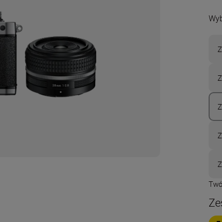
Wyb
Z
Z
Z
Z
Z
Twó
Ze