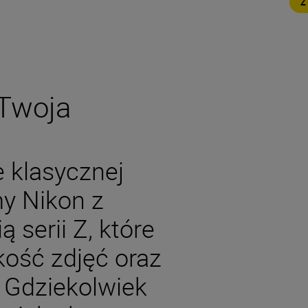
 Twoja
e klasycznej
my Nikon z
 serii Z, które
kość zdjęć oraz
. Gdziekolwiek