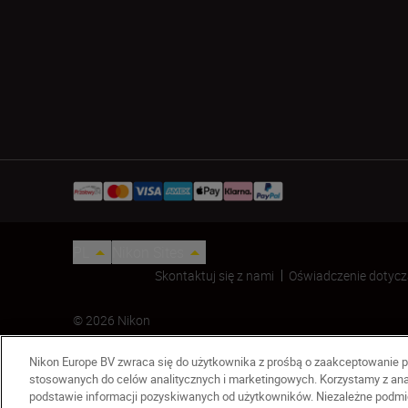
PL
Nikon Sites
Skontaktuj się z nami
Oświadczenie dotycz
© 2026 Nikon
Nikon Europe BV zwraca się do użytkownika z prośbą o zaakceptowanie p
stosowanych do celów analitycznych i marketingowych. Korzystamy z ana
podstawie informacji pozyskiwanych od użytkowników. Niezależne podmio