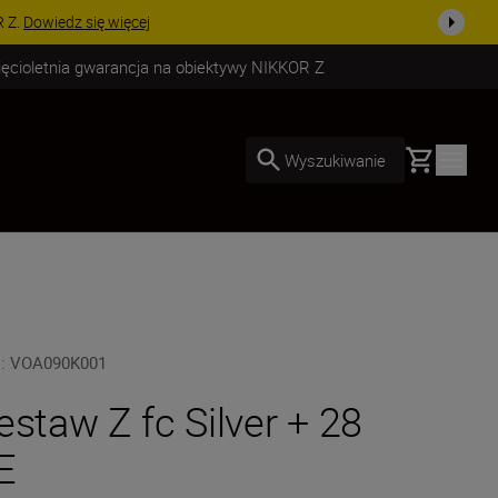
uż dzisiaj!
KUP TERAZ
ięcioletnia gwarancja na obiektywy NIKKOR Z
Basket
Wyszukiwanie
U
:
VOA090K001
estaw Z fc Silver + 28
E