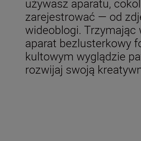
używasz aparatu, coko
zarejestrować — od zdję
wideoblogi. Trzymając 
aparat bezlusterkowy 
kultowym wyglądzie pat
rozwijaj swoją kreatyw