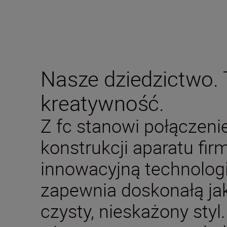
Nasze dziedzictwo.
kreatywność.
Z fc stanowi połączeni
konstrukcji aparatu fir
innowacyjną technologią
zapewnia doskonałą ja
czysty, nieskażony styl