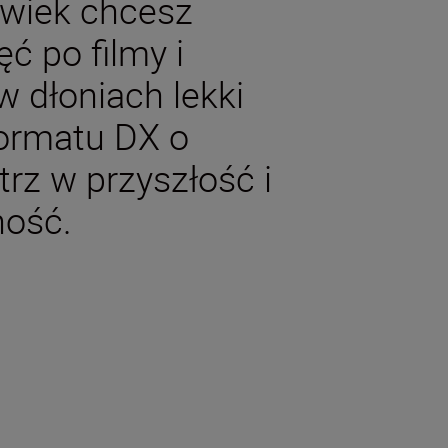
lwiek chcesz
ć po filmy i
w dłoniach lekki
formatu DX o
rz w przyszłość i
ność.