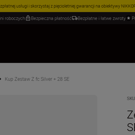
 | Oszczędź 15% na wybranych akcesoriach i skompletuj swój zestaw j
ni roboczych
Bezpieczna płatność
Bezpłatne i łatwe zwroty
P
Kup Zestaw Z fc Silver + 28 SE
SK
Z
S