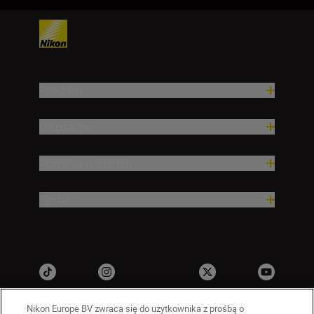
Produkty
Inspiracja
Pomoc i wsparcie
Firma
Nikon Europe BV zwraca się do użytkownika z prośbą o