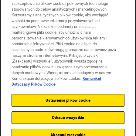
zaakceptowanie plików cookie i pokrewnych technologii
stosowanych do celów analitycznych i marketingowych.
Korzystamy z analitycznych plików cookie, aby wyciągać
wnioski na podstawie informacji pozyskiwanych od
użytkowników. Niezależne podmioty umieszczają
marketingowe pliki cookie, aby umożliwić nam
PL
Nikon Sites
personalizowanie kierowanych do użytkownika reklam i
Skontaktuj się z nami
pomiar ich efektywności. Pliki cookie należące do
Oświadczenie dotyczące prywatności
niezależnych podmiotów mogą gromadzić dane również poza
naszymi stronami internetowymi. Klikając przycisk
Warunki użytkowania
„Zaakceptuj wszystkie”, użytkownik wyraża zgodę na
Warunki korzystania z Nikon Store
osadzanie plików cookie i związane z tym przetwarzanie
Komunikat dotyczący plików cookie
Dostępność
danych osobowych. Więcej informacji podajemy w naszym
Ustawienia plików cookie
Komunikacie dotyczącym plików cookie.
Komunikat
© 2026 Nikon
Dotyczący Plików Cookie
Ustawienia plików cookie
SKIP
Odrzuć wszystkie
Akceptuj wszystkie