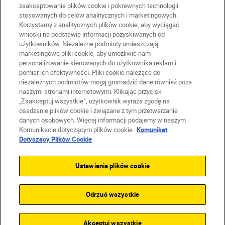
zaakceptowanie plików cookie i pokrewnych technologii
stosowanych do celów analitycznych i marketingowych.
Korzystamy z analitycznych plików cookie, aby wyciągać
wnioski na podstawie informacji pozyskiwanych od
użytkowników. Niezależne podmioty umieszczają
marketingowe pliki cookie, aby umożliwić nam
PL
Nikon Sites
personalizowanie kierowanych do użytkownika reklam i
Skontaktuj się z nami
pomiar ich efektywności. Pliki cookie należące do
Oświadczenie dotyczące prywatności
niezależnych podmiotów mogą gromadzić dane również poza
naszymi stronami internetowymi. Klikając przycisk
Warunki użytkowania
„Zaakceptuj wszystkie”, użytkownik wyraża zgodę na
Warunki korzystania z Nikon Store
osadzanie plików cookie i związane z tym przetwarzanie
Komunikat dotyczący plików cookie
Dostępność
danych osobowych. Więcej informacji podajemy w naszym
Ustawienia plików cookie
Komunikacie dotyczącym plików cookie.
Komunikat
© 2026 Nikon
Dotyczący Plików Cookie
Ustawienia plików cookie
SKIP
Odrzuć wszystkie
Akceptuj wszystkie