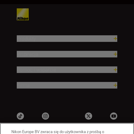
Produkty
Inspiracja
Pomoc i wsparcie
Firma
Nikon Europe BV zwraca się do użytkownika z prośbą o