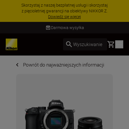
PROMOCJA NA AKCESORIA | Oszczędź 15% na
wybranych akcesoriach i skompletuj swój
zestaw już dzisiaj!
KUP TERAZ
Darmowa wysyłka
Basket
Wyszukiwanie
Powrót do najważniejszych informacji