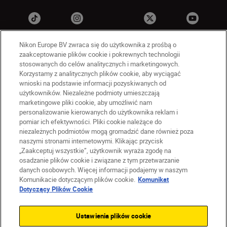
Nikon Europe BV zwraca się do użytkownika z prośbą o
zaakceptowanie plików cookie i pokrewnych technologii
stosowanych do celów analitycznych i marketingowych.
Korzystamy z analitycznych plików cookie, aby wyciągać
wnioski na podstawie informacji pozyskiwanych od
użytkowników. Niezależne podmioty umieszczają
marketingowe pliki cookie, aby umożliwić nam
PL
Nikon Sites
personalizowanie kierowanych do użytkownika reklam i
Skontaktuj się z nami
pomiar ich efektywności. Pliki cookie należące do
Oświadczenie dotyczące prywatności
niezależnych podmiotów mogą gromadzić dane również poza
naszymi stronami internetowymi. Klikając przycisk
Warunki użytkowania
„Zaakceptuj wszystkie”, użytkownik wyraża zgodę na
Warunki korzystania z Nikon Store
osadzanie plików cookie i związane z tym przetwarzanie
Komunikat dotyczący plików cookie
Dostępność
danych osobowych. Więcej informacji podajemy w naszym
Ustawienia plików cookie
Komunikacie dotyczącym plików cookie.
Komunikat
© 2026 Nikon
Dotyczący Plików Cookie
Ustawienia plików cookie