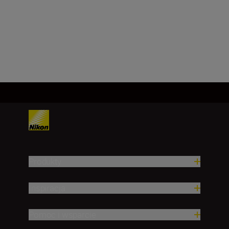
6.5
Załaduj więcej
Produkty
Inspiracja
Pomoc i wsparcie