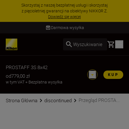
Skorzystaj z naszej bezpłatnej usługi i skorzystaj
z pięcioletniej gwarancji na obiektywy NIKKOR Z.
Dowiedz się więcej
Darmowa wysyłka
Basket
Wyszukiwanie
PROSTAFF 3S 8x42
KUP
od
779,00 zł
w tym VAT
+
Bezpłatna wysyłka
Przegląd PROSTA...
Strona Główna
discontinued