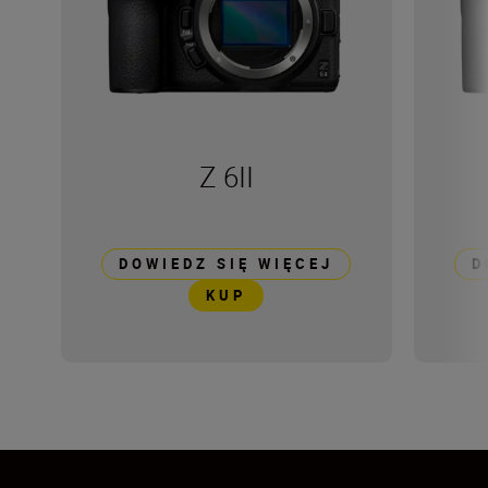
Z 6II
DOWIEDZ SIĘ WIĘCEJ
D
KUP