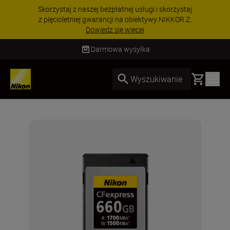
Skorzystaj z naszej bezpłatnej usługi i skorzystaj
z pięcioletniej gwarancji na obiektywy NIKKOR Z.
Dowiedz się więcej
Darmowa wysyłka
Basket
Wyszukiwanie