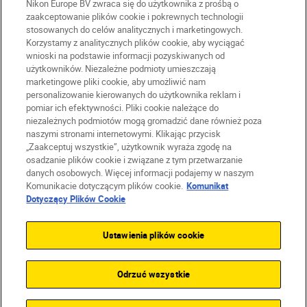
Nikon Europe BV zwraca się do użytkownika z prośbą o
zaakceptowanie plików cookie i pokrewnych technologii
stosowanych do celów analitycznych i marketingowych.
Korzystamy z analitycznych plików cookie, aby wyciągać
wnioski na podstawie informacji pozyskiwanych od
PL
Nikon Sites
użytkowników. Niezależne podmioty umieszczają
marketingowe pliki cookie, aby umożliwić nam
Skontaktuj się z nami
personalizowanie kierowanych do użytkownika reklam i
Oświadczenie dotyczące prywatności
pomiar ich efektywności. Pliki cookie należące do
Warunki użytkowania
niezależnych podmiotów mogą gromadzić dane również poza
naszymi stronami internetowymi. Klikając przycisk
Warunki korzystania z Nikon Store
„Zaakceptuj wszystkie”, użytkownik wyraża zgodę na
Komunikat dotyczący plików cookie
Dostępność
osadzanie plików cookie i związane z tym przetwarzanie
Ustawienia plików cookie
danych osobowych. Więcej informacji podajemy w naszym
© 2026 Nikon
Komunikacie dotyczącym plików cookie.
Komunikat
Dotyczący Plików Cookie
Ustawienia plików cookie
SKIP
Odrzuć wszystkie