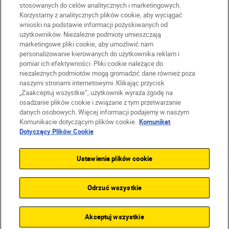
stosowanych do celów analitycznych i marketingowych.
Korzystamy z analitycznych plików cookie, aby wyciągać
wnioski na podstawie informacji pozyskiwanych od
użytkowników. Niezależne podmioty umieszczają
marketingowe pliki cookie, aby umożliwić nam
PL
Nikon Sites
personalizowanie kierowanych do użytkownika reklam i
Skontaktuj się z nami
pomiar ich efektywności. Pliki cookie należące do
Oświadczenie dotyczące prywatności
niezależnych podmiotów mogą gromadzić dane również poza
naszymi stronami internetowymi. Klikając przycisk
Warunki użytkowania
„Zaakceptuj wszystkie”, użytkownik wyraża zgodę na
Warunki korzystania z Nikon Store
osadzanie plików cookie i związane z tym przetwarzanie
Komunikat dotyczący plików cookie
Dostępność
danych osobowych. Więcej informacji podajemy w naszym
Ustawienia plików cookie
Komunikacie dotyczącym plików cookie.
Komunikat
© 2026 Nikon
Dotyczący Plików Cookie
Ustawienia plików cookie
SKIP
Odrzuć wszystkie
Akceptuj wszystkie